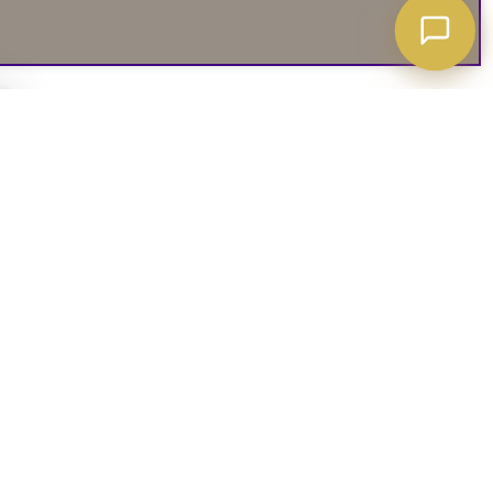
A ATT VETA
03. SOCIALA MEDIER
iates
Instagram
soffguide
Facebook
iepolicy
Pinterest
R
TikTok
 rätt soffa
Youtube