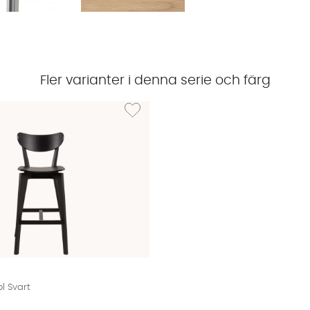
Fler varianter i denna serie och färg
OMEO Barstol Svart/Natur
Lägg till i önskelista: ROMEO Barstol Svart
l Svart