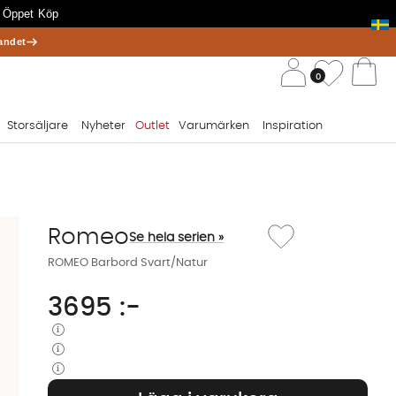
 Öppet Köp
andet
/ 
Önskelis
0
Va
Storsäljare
Nyheter
Outlet
Varumärken
Inspiration
Lägg till i önskelista: 
Romeo
Se hela serien »
ROMEO Barbord Svart/Natur
3695
:-