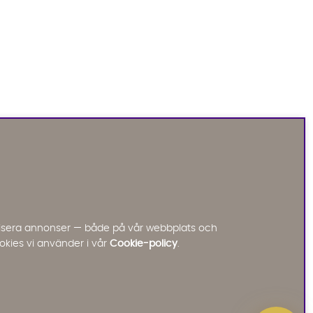
Sofia Direkt
AI-assistent
Vi använder AI för att svara på dina frågor.
Konversationen sparas i upp till 24 timmar för att
kunna hjälpa dig. Vi delar inte dina uppgifter med
tredje part. Läs mer i vår integritetspolicy.
Jag godkänner att konversationen sparas
nalisera annonser — både på vår webbplats och
Starta chatten
okies vi använder i vår
Cookie-policy
.