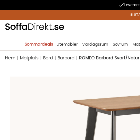
Leverans
SIST
Sommardeals
Utemöbler
Vardagsrum
Sovrum
Mat
Hem
Matplats
Bord
Barbord
ROMEO Barbord Svart/Natur
Produktbilder ROMEO Barbord Svart/Natur