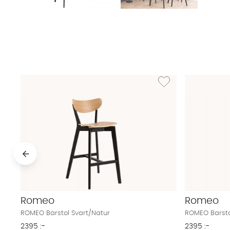
Lägg till i önskelista: R
Romeo
Romeo
ROMEO Barstol Svart/Natur
ROMEO Barsto
2395 :-
2395 :-