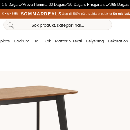
 1-5 Dagar
Prova Hemma 30 Dagar
30 Dagars Prisgaranti
365 Dagars
SOMMARDEALS
Upp till 50% på utvalda produkter
Se erbjud
A CHANSEN
plats
Badrum
Hall
Kök
Mattor & Textil
Belysning
Dekoration