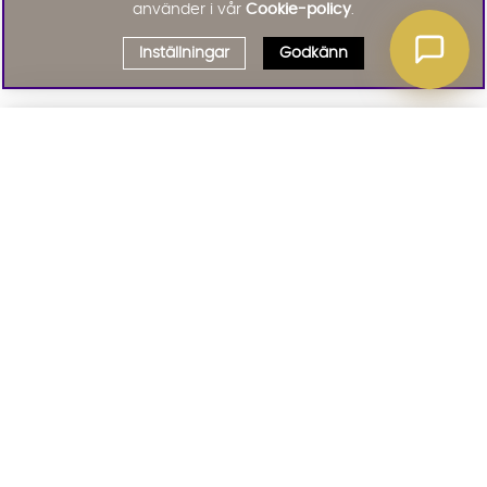
använder i vår
Cookie-policy
.
Inställningar
Godkänn
Välj delbetalning
Qliro
· Fast månadsbelopp
Signa upp till vårt nyhetsbrev
Produktpris
Missa inte våra nyhetsbrev som är fyllda med erbjudanden, nyheter
och inspiration
Representativt exempel
Att låna kostar pengar!
01. INFORMATION
Om du inte kan betala tillbaka skulden i tid
riskerar du en betalningsanmärkning. Det kan
leda till svårigheter att få hyra bostad,
teckna abonnemang och få nya lån. För stöd,
02. BRA ATT VETA
vänd dig till budget- och skuldrådgivningen i