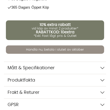
365 Dagars Öppet Köp
Vi använder AI för att svara på dina frågor. Konversationen
sparas i upp till 24 timmar för att kunna hjälpa dig. Vi delar
inte dina uppgifter med tredje part. Läs mer i vår
10%
extra rabatt
integritetspolicy.
vid köp av minst 2 produkter*
Jag godkänner att konversationen sparas
RABATTKOD: 10extra
*Exkl. Fast lågt pris & Outlet
Starta chatten
Handla nu, betala i slutet av oktober
Mått & Specifikationer
Produktfakta
Frakt & Returer
GPSR