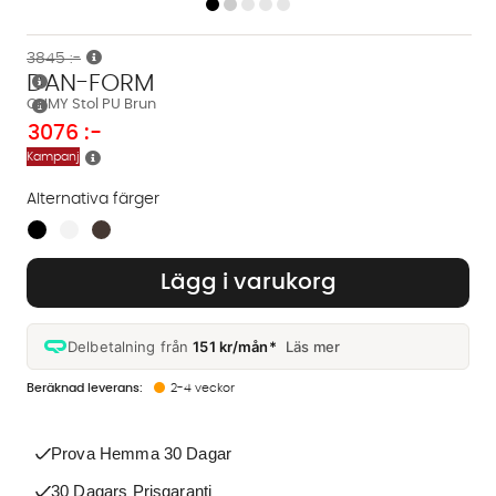
3845 :-
DAN-FORM
OHMY Stol PU Brun
3076
:-
Kampanj
Alternativa färger
Finns även i dessa färger:
Lägg i varukorg
Delbetalning från
151 kr/mån*
Läs mer
2-4 veckor
Prova Hemma 30 Dagar
30 Dagars Prisgaranti