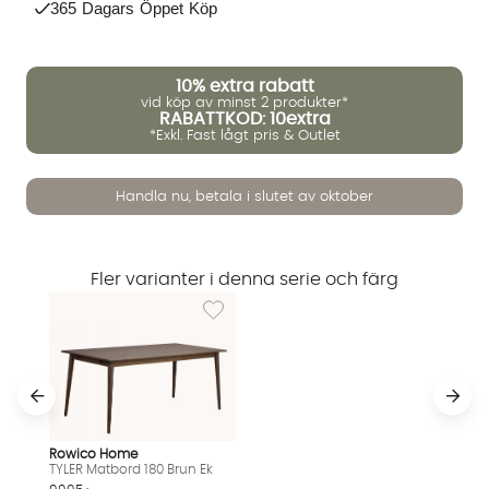
365 Dagars Öppet Köp
10%
extra rabatt
vid köp av minst 2 produkter*
RABATTKOD: 10extra
*Exkl. Fast lågt pris & Outlet
Handla nu, betala i slutet av oktober
Vi använder AI för att svara på dina frågor. Konversationen
sparas i upp till 24 timmar för att kunna hjälpa dig. Vi delar
Fler varianter i denna serie och färg
inte dina uppgifter med tredje part. Läs mer i vår
Lägg till i önskelista: TYLER Matbord 180 Brun
integritetspolicy.
Jag godkänner att konversationen sparas
Starta chatten
Rowico Home
TYLER Matbord 180 Brun Ek