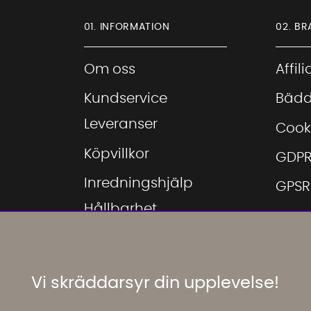
01. INFORMATION
02. BR
Om oss
Affil
Kundservice
Bädd
Leveranser
Cook
Köpvillkor
GDP
Inredningshjälp
GPSR
Hållbarhet
Hitta
Showroom
Hitta
Möbeloutlet
Inspi
Vi skräddarsyr din upplevelse!
Jobba hos oss
Mina