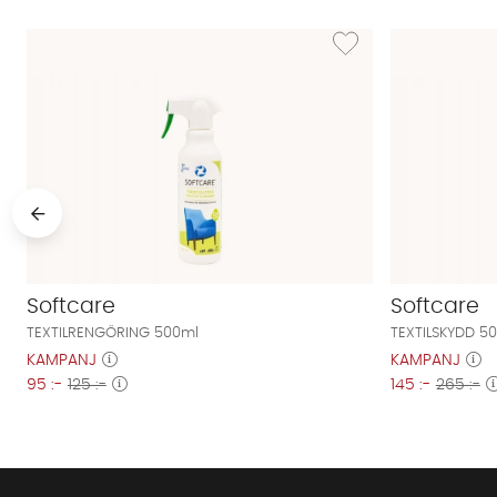
Lägg till i önskelista: T
Softcare
Softcare
TEXTILRENGÖRING 500ml
TEXTILSKYDD 5
KAMPANJ
KAMPANJ
95 :-
125 :-
145 :-
265 :-