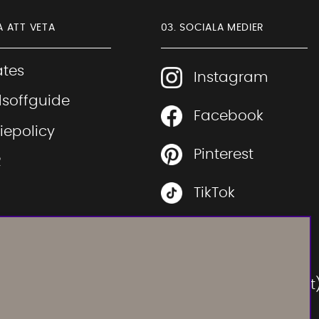
A ATT VETA
03. SOCIALA MEDIER
iates
Instagram
soffguide
Facebook
Sofia Direkt
iepolicy
AI-assistent
Pinterest
R
TikTok
 rätt soffa
Youtube
 rätt säng
Instagram
Vi använder AI för att svara på dina frågor.
ration
Konversationen sparas i upp till 24 timmar för att
(Soffadirektoutlet
kunna hjälpa dig. Vi delar inte dina uppgifter med
tredje part. Läs mer i vår integritetspolicy.
 sidor