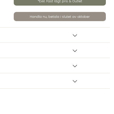
*Exkl. Fast lågt pris & Outlet
Handla nu, betala i slutet av oktober