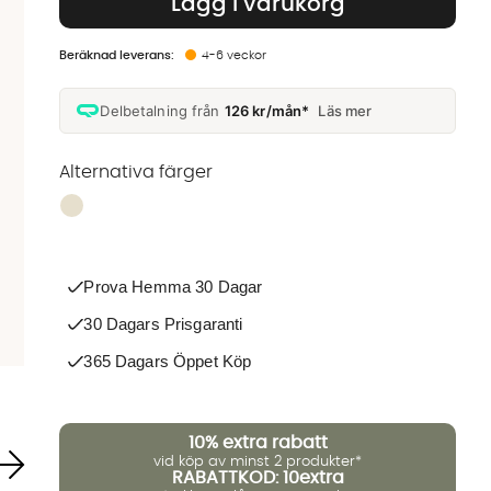
Lägg i varukorg
4-6 veckor
Delbetalning från
126 kr/mån*
Läs mer
Alternativa färger
Finns även i dessa färger:
Prova Hemma 30 Dagar
30 Dagars Prisgaranti
365 Dagars Öppet Köp
10%
extra rabatt
vid köp av minst 2 produkter*
RABATTKOD: 10extra