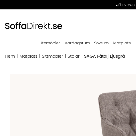
Leverans
Utemöbler
Vardagsrum
Sovrum
Matplats
Hem
Matplats
Sittmöbler
Stolar
SAGA Fåtölj Ljusgrå
Produktbilder SAGA Fåtölj Ljusgrå