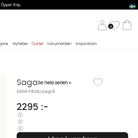
 Öppet Köp
/ 
Önskelis
0
Va
ljare
Nyheter
Outlet
Varumärken
Inspiration
Lägg till i önskelista: SA
Saga
Se hela serien »
SAGA Fåtölj Ljusgrå
2295
:-