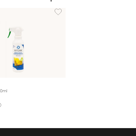
EXTILRENGÖRING 500ml
Lägg till i önskelista: TEXTILSKYDD 500ml
00ml