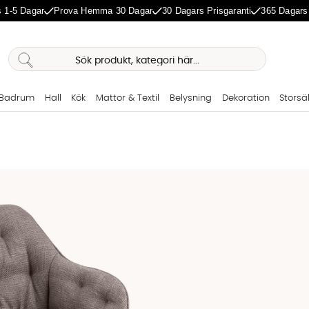
 1-5 Dagar
Prova Hemma 30 Dagar
30 Dagars Prisgaranti
365 Dagars
Badrum
Hall
Kök
Mattor & Textil
Belysning
Dekoration
Storsä