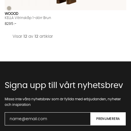
KELLA Vitrinskåp 1-dörr Brun
KELLA Vitrinskåp 1-dörr Brun Finns även i dessa färger:
WOOOD
KELLA Vitrinskåp 1-dörr Brun
8295 :-
Visar
12
av
12
artiklar
Signa upp till vårt nyhetsbrev
Missa inte våra nyhetsbrev som är fyllda med erbjudanden, nyheter
och inspiration