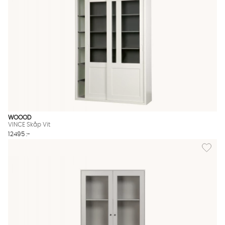
WOOOD
VINCE Skåp Vit
12495 :-
Lägg til