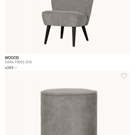
WOOOD
SARA Fåtölj Grå
4395 :-
Lägg til