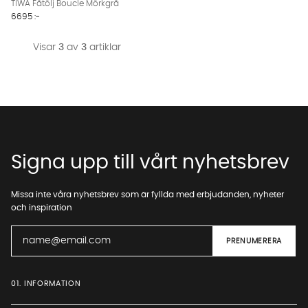
TIWA Fåtölj Boucle Mörkgrå
6695 :-
Visar
3
av
3
artiklar
Signa upp till vårt nyhetsbrev
Missa inte våra nyhetsbrev som är fyllda med erbjudanden, nyheter
och inspiration
01. INFORMATION