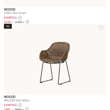
WOOOD
CRAS Stol Svart
KAMPANJ
3226 :-
3795 :-
Lägg til
15%
WOOOD
WILLOW Stol Natur
KAMPANJ
2461 :-
2895 :-