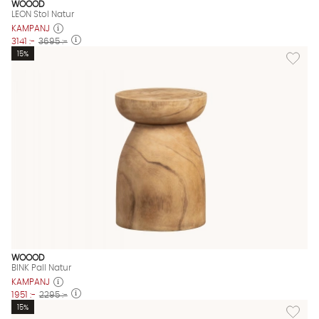
WOOOD
LEON Stol Natur
KAMPANJ
3141 :-
3695 :-
Lägg till
15%
WOOOD
BINK Pall Natur
KAMPANJ
1951 :-
2295 :-
Lägg till
15%