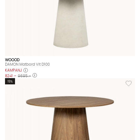
WOOOD
DAMON Matbord Vit D100
KAMPANJ
8241 :-
9695 :-
Lägg til
15%