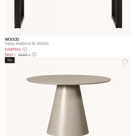
WOOOD
Tablo Matbord Ek 160x90
KAMPANJ
5691 :-
6695 :-
Lägg til
15%