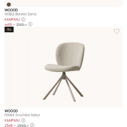
NOBLE Barstol Sand
NOBLE Barstol Sand Finns även i dessa färger:
WOOOD
NOBLE Barstol Sand
KAMPANJ
4416 :-
5195 :-
Lägg til
15%
WOOOD
FEMKE Snurrstol Natur
KAMPANJ
2546 :-
2995 :-