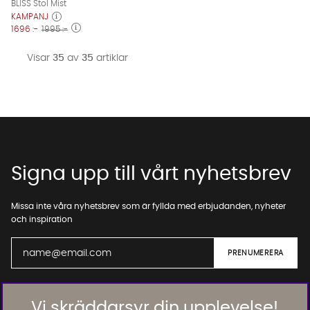
BLISS Stol Mist
KAMPANJ
1696 :-
1995 :-
Visar
35
av
35
artiklar
Signa upp till vårt nyhetsbrev
Missa inte våra nyhetsbrev som är fyllda med erbjudanden, nyheter
och inspiration
01. INFORMATION
Vi skräddarsyr din upplevelse!