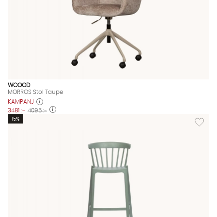
WOOOD
MORROS Stol Taupe
KAMPANJ
3481 :-
4095 :-
Lägg till
15%