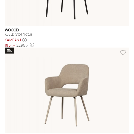
WOOOD
KJELD Stol Natur
KAMPANJ
1951 :-
2295 :-
Lägg till
15%