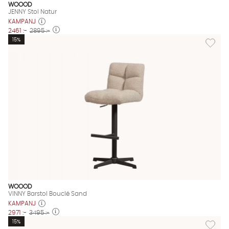
WOOOD
JENNY Stol Natur
KAMPANJ
2461 :-
2895 :-
Lägg til
15%
WOOOD
VINNY Barstol Bouclé Sand
KAMPANJ
2971 :-
3495 :-
Lägg til
15%