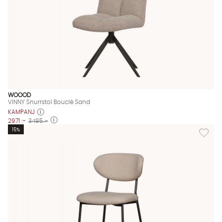
WOOOD
VINNY Snurrstol Bouclé Sand
KAMPANJ
2971 :-
3495 :-
Lägg till
15%