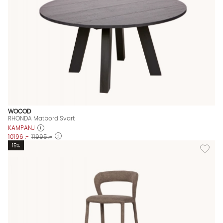
WOOOD
RHONDA Matbord Svart
KAMPANJ
10196 :-
11995 :-
Lägg til
15%