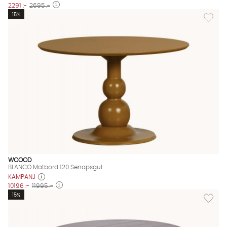
2291 :-
2695 :-
Lägg til
15%
WOOOD
BLANCO Matbord 120 Senapsgul
KAMPANJ
10196 :-
11995 :-
Lägg til
15%