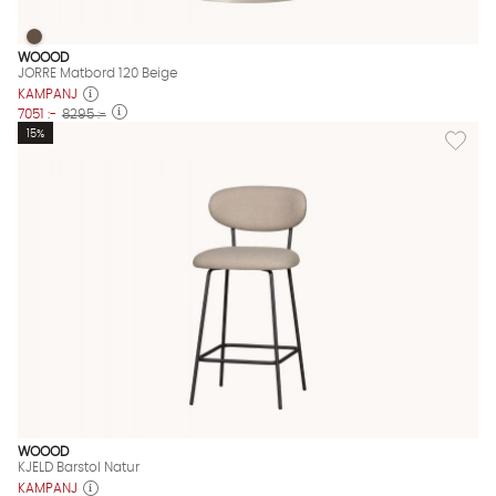
JORRE Matbord 120 Beige
JORRE Matbord 120 Beige Finns även i dessa färger:
WOOOD
JORRE Matbord 120 Beige
KAMPANJ
7051 :-
8295 :-
Lägg till
15%
WOOOD
KJELD Barstol Natur
KAMPANJ