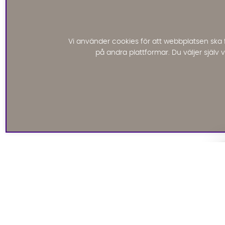
Vi använder cookies för att webbplatsen ska 
på andra plattformar. Du väljer själv
Signa upp till vårt
nyhetsbrev
Missa inte våra nyhetsbrev som är fyllda med erbjudanden,