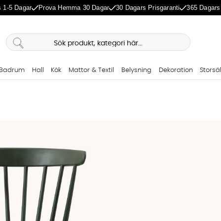
 1-5 Dagar
Prova Hemma 30 Dagar
30 Dagars Prisgaranti
365 Dagars
Badrum
Hall
Kök
Mattor & Textil
Belysning
Dekoration
Storsä