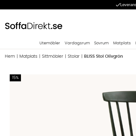
Leverans
Utemöbler
Vardagsrum
Sovrum
Matplats
Hem
Matplats
Sittmöbler
Stolar
BLISS Stol Olivgrön
Produktbilder BLISS Stol Olivgrön
15%