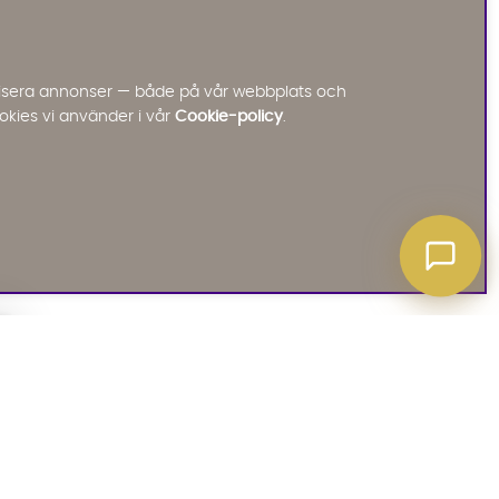
Konversationen sparas i upp till 24 timmar för att
kunna hjälpa dig. Vi delar inte dina uppgifter med
tredje part. Läs mer i vår integritetspolicy.
Jag godkänner att konversationen sparas
nalisera annonser — både på vår webbplats och
Starta chatten
okies vi använder i vår
Cookie-policy
.
A ATT VETA
03. SOCIALA MEDIER
iates
Instagram