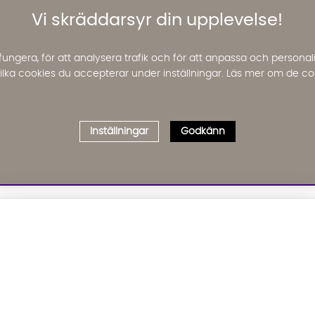
Vi skräddarsyr din upplevelse!
fungera, för att analysera trafik och för att anpassa och perso
 vilka cookies du accepterar under inställningar. Läs mer om de co
Inställningar
Godkänn
Välj delbetalning
Qliro
· Fast månadsbelopp
01. INFORMATION
02. BR
Produktpris
Om oss
Affil