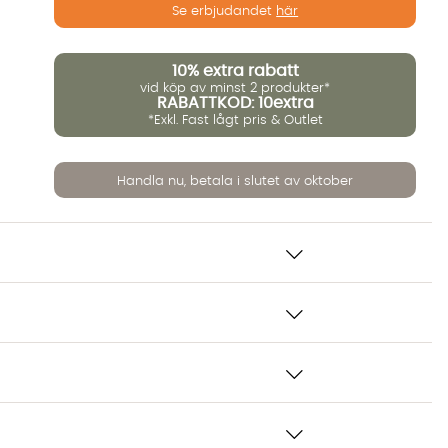
Se erbjudandet
här
10%
extra rabatt
vid köp av minst 2 produkter*
RABATTKOD: 10extra
*Exkl. Fast lågt pris & Outlet
Handla nu, betala i slutet av oktober