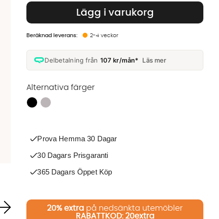
Lägg i varukorg
2-4 veckor
Delbetalning från
107 kr/mån*
Läs mer
Alternativa färger
Finns även i dessa färger:
Prova Hemma 30 Dagar
30 Dagars Prisgaranti
365 Dagars Öppet Köp
20%
extra
på nedsänkta utemöbler
RABATTKOD: 20extra