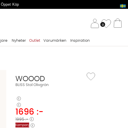
 Öppet Köp
/ 
Önskelis
0
Va
ljare
Nyheter
Outlet
Varumärken
Inspiration
Lägg till i önskelista: BLI
WOOOD
BLISS Stol Olivgrön
1696
:-
1995 :-
Kampanj