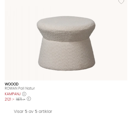
WOOOD
ROWAN Pall Natur
KAMPANJ
2121 :-
1871 :-
Visar
5
av
5
artiklar