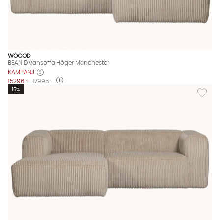
WOOOD
BEAN Divansoffa Höger Manchester
KAMPANJ
15296 :-
17995 :-
Lägg til
15%