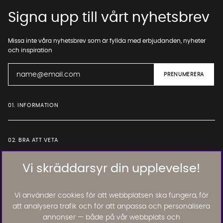
Signa upp till vårt nyhetsbrev
Missa inte våra nyhetsbrev som är fyllda med erbjudanden, nyheter
och inspiration
01. INFORMATION
02. BRA ATT VETA
Vi skräddarsyr din upplevelse!
Läs och lämna kundomdömen:
Vi använder cookies för att webbplatsen ska fungera, för
att analysera trafik och för att anpassa och personalisera
annonser — både på vår webbplats och