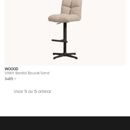
WOOOD
VINNY Barstol Bouclé Sand
3495 :-
Visar
5
av
5
artiklar