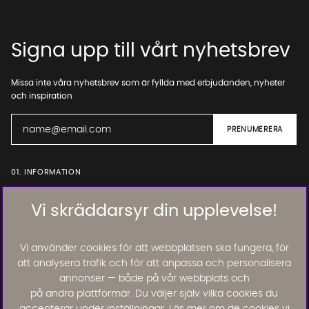
Signa upp till vårt nyhetsbrev
Missa inte våra nyhetsbrev som är fyllda med erbjudanden, nyheter
och inspiration
01. INFORMATION
Vi skräddarsyr din upplevelse!
02. BRA ATT VETA
Vi använder cookies för att webbplatsen ska fungera, för
att analysera trafik och för att anpassa och personalisera
Läs och lämna kundomdömen:
annonser — både på vår webbplats och
på andra plattformar. Du väljer själv vilka cookies du