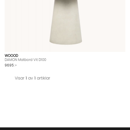
WOOOD
DAMON Matbord Vit D100
9695 :-
Visar
1
av
1
artiklar
Vi använder AI för att svara på dina frågor. Konversationen
sparas i upp till 24 timmar för att kunna hjälpa dig. Vi delar
inte dina uppgifter med tredje part. Läs mer i vår
integritetspolicy.
Jag godkänner att konversationen sparas
Starta chatten