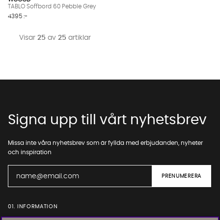
TABLO Soffbord 60 Pebble Grey
4395 :-
Visar
25
av
25
artiklar
Signa upp till vårt nyhetsbrev
Missa inte våra nyhetsbrev som är fyllda med erbjudanden, nyheter
och inspiration
01. INFORMATION