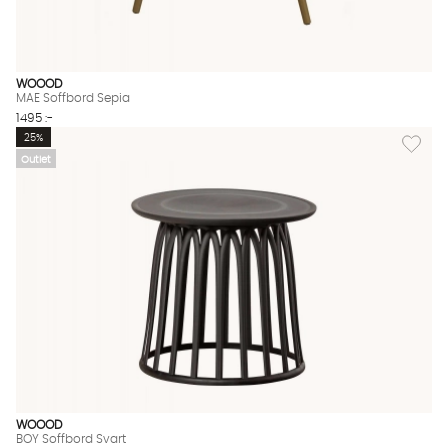
WOOOD
MAE Soffbord Sepia
1495 :-
Lägg til
25%
Outlet
WOOOD
BOY Soffbord Svart