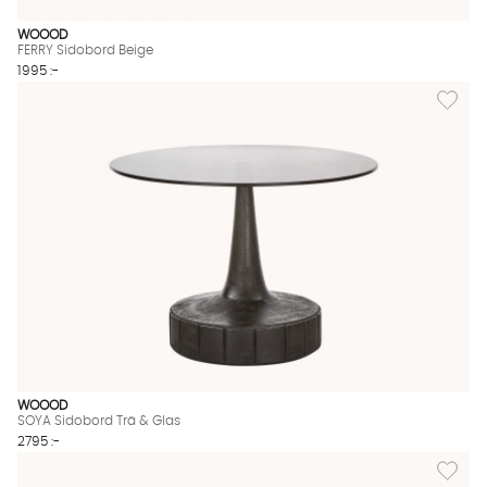
WOOOD
FERRY Sidobord Beige
1995 :-
Lägg til
WOOOD
SOYA Sidobord Trä & Glas
2795 :-
Lägg til