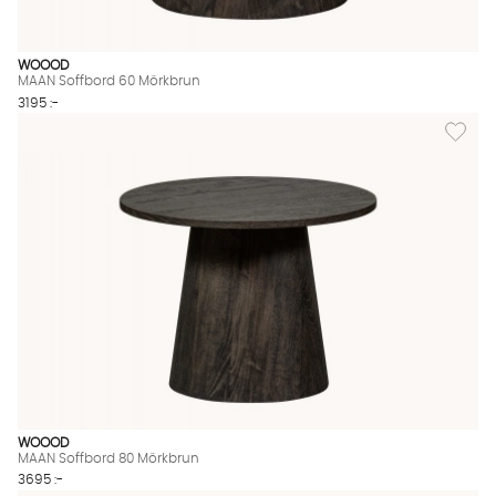
WOOOD
MAAN Soffbord 60 Mörkbrun
3195 :-
Lägg til
WOOOD
MAAN Soffbord 80 Mörkbrun
3695 :-