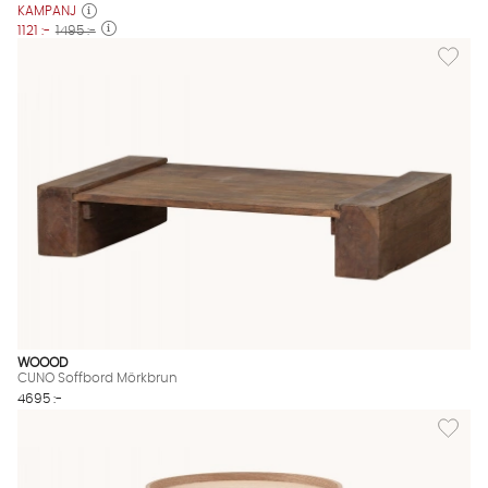
KAMPANJ
1121 :-
1495 :-
Lägg til
WOOOD
CUNO Soffbord Mörkbrun
4695 :-
Lägg til