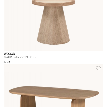
WOOOD
MAUD Sidobord S Natur
1295 :-
Lägg till