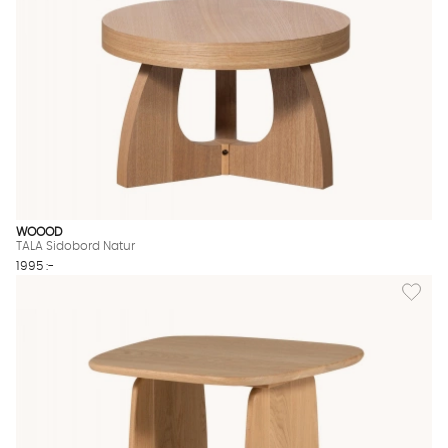
WOOOD
TALA Sidobord Natur
1995 :-
Lägg til