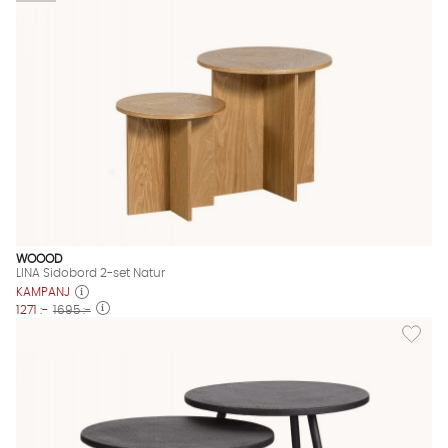
WOOOD
LINA Sidobord 2-set Natur
KAMPANJ
1271 :-
1695 :-
Lägg til