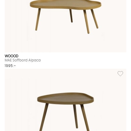
WOOOD
MAE Soffbord Alpaca
1995 :-
Lägg til