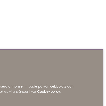
Sofia Direkt
AI-assistent
Vi använder AI för att svara på dina frågor.
Konversationen sparas i upp till 24 timmar för att
kunna hjälpa dig. Vi delar inte dina uppgifter med
tredje part. Läs mer i vår integritetspolicy.
Jag godkänner att konversationen sparas
nalisera annonser — både på vår webbplats och
Starta chatten
okies vi använder i vår
Cookie-policy
.