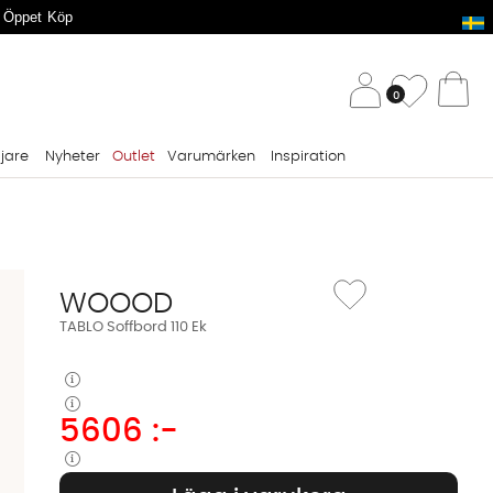
 Öppet Köp
/ 
Önskelis
0
Va
ljare
Nyheter
Outlet
Varumärken
Inspiration
Lägg till i önskelista: TA
WOOOD
TABLO Soffbord 110 Ek
5606
:-