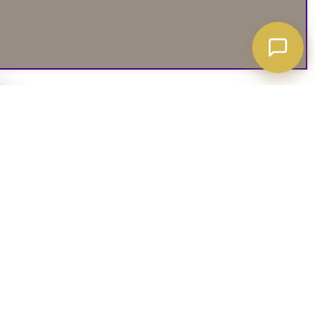
A ATT VETA
03. SOCIALA MEDIER
iates
Instagram
soffguide
Facebook
iepolicy
Pinterest
R
TikTok