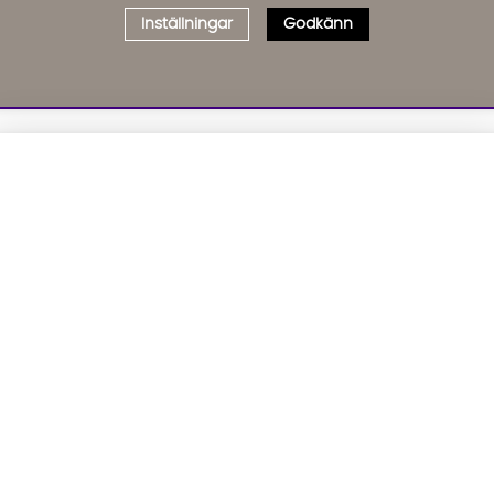
Inställningar
Godkänn
Välj delbetalning
Qliro
· Fast månadsbelopp
01. INFORMATION
02. BR
Produktpris
Om oss
Affil
Kundservice
Bädd
Representativt exempel
Leveranser
Cook
Köpvillkor
GDP
Att låna kostar pengar!
Om du inte kan betala tillbaka skulden i tid
Inredningshjälp
GPSR
riskerar du en betalningsanmärkning. Det kan
leda till svårigheter att få hyra bostad, teckna
Hållbarhet