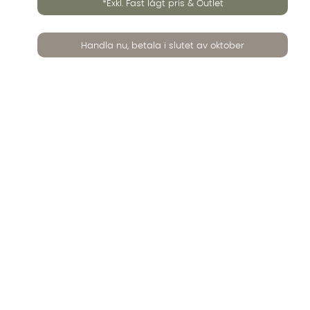
*Exkl. Fast lågt pris & Outlet
Handla nu, betala i slutet av oktober
sta: TABLO Soffbord 60 Ek