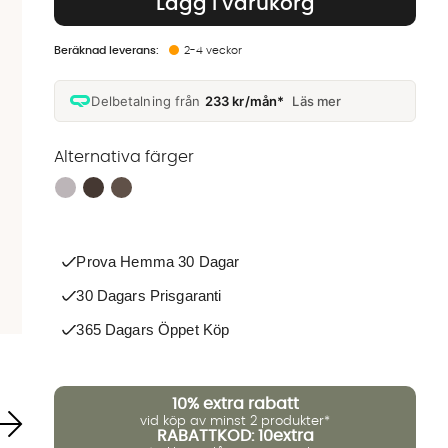
Lägg i varukorg
2-4 veckor
Delbetalning från
233 kr/mån*
Läs mer
Alternativa färger
Finns även i dessa färger:
Prova Hemma 30 Dagar
30 Dagars Prisgaranti
365 Dagars Öppet Köp
10%
extra rabatt
vid köp av minst 2 produkter*
RABATTKOD: 10extra