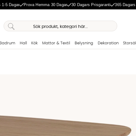
 1-5 Dagar
Prova Hemma 30 Dagar
30 Dagars Prisgaranti
365 Dagars
Badrum
Hall
Kök
Mattor & Textil
Belysning
Dekoration
Storsä