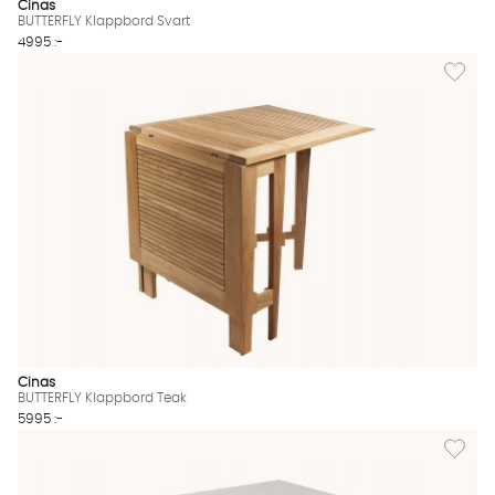
Cinas
BUTTERFLY Klappbord Svart
4995 :-
Lägg til
Cinas
BUTTERFLY Klappbord Teak
5995 :-
Lägg til