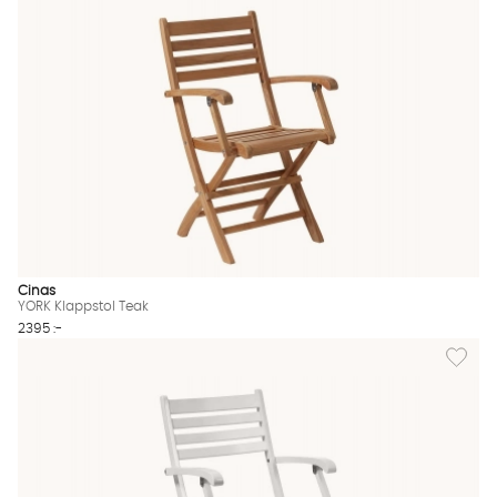
Cinas
YORK Klappstol Teak
2395 :-
Lägg till