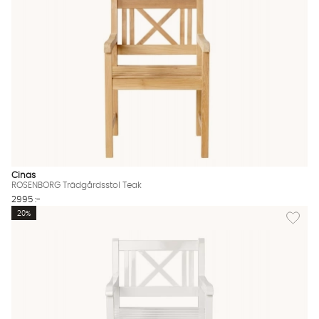
Cinas
ROSENBORG Trädgårdsstol Teak
2995 :-
Lägg til
20%