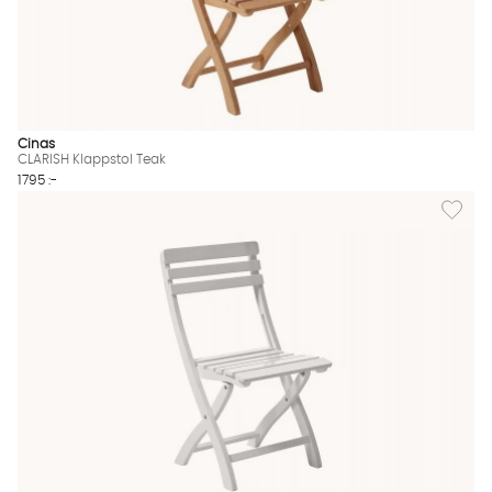
Cinas
CLARISH Klappstol Teak
1795 :-
Lägg till