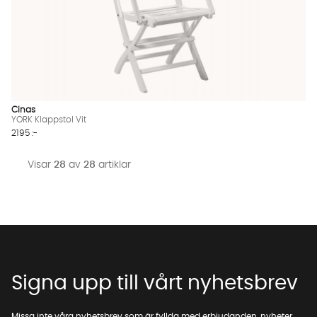
Cinas
YORK Klappstol Vit
2195 :-
Visar
28
av
28
artiklar
Signa upp till vårt nyhetsbrev
Missa inte våra nyhetsbrev som är fyllda med erbjudanden, nyheter