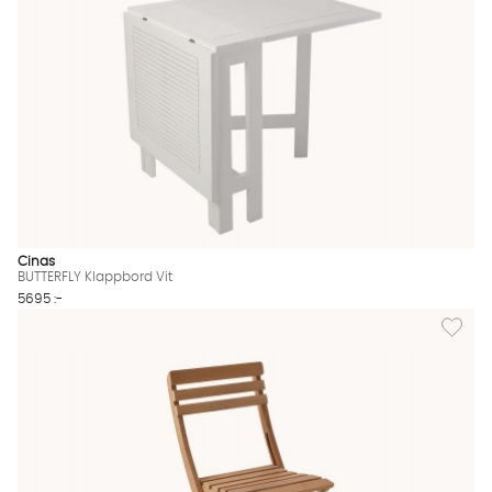
Cinas
BUTTERFLY Klappbord Vit
5695 :-
Lägg til