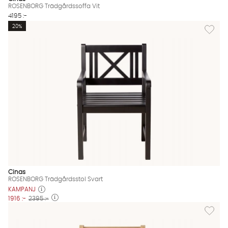
ROSENBORG Trädgårdssoffa Vit
4195 :-
Lägg til
20%
Cinas
ROSENBORG Trädgårdsstol Svart
KAMPANJ
1916 :-
2395 :-
Lägg til