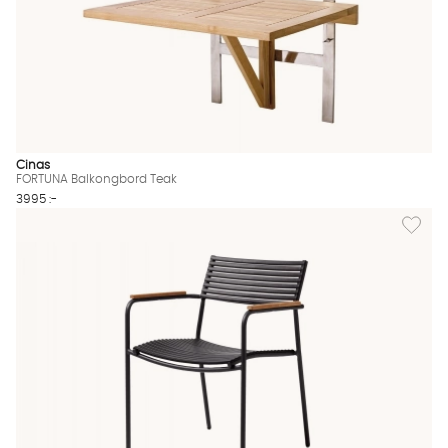
Cinas
FORTUNA Balkongbord Teak
3995 :-
Lägg til