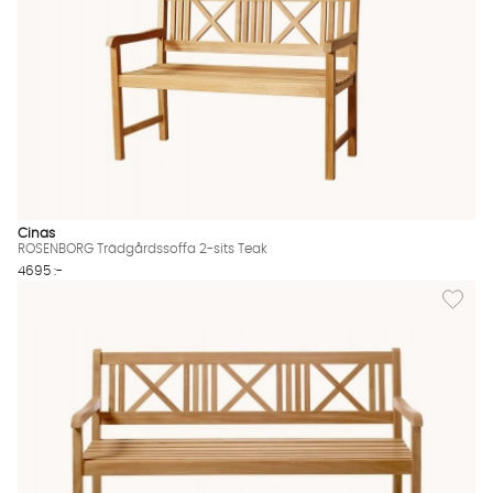
Cinas
ROSENBORG Trädgårdssoffa 2-sits Teak
4695 :-
Lägg til