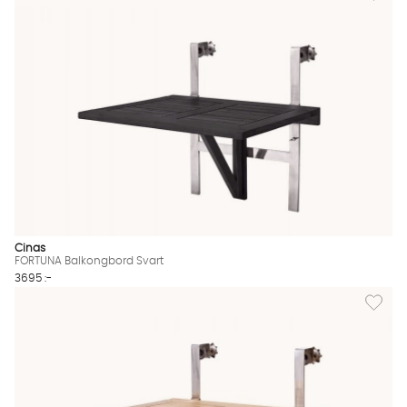
Cinas
FORTUNA Balkongbord Svart
3695 :-
Lägg til