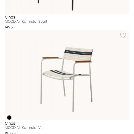
Cinas
MOOD Air Karmstol Svart
1495 :-
Lägg til
MOOD Air Karmstol Vit
MOOD Air Karmstol Vit Finns även i dessa färger:
Cinas
MOOD Air Karmstol Vit
1965 :-