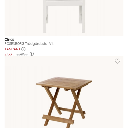
Cinas
ROSENBORG Trädgårdsstol Vit
KAMPANJ
2156 :-
2695 :-
Lägg til