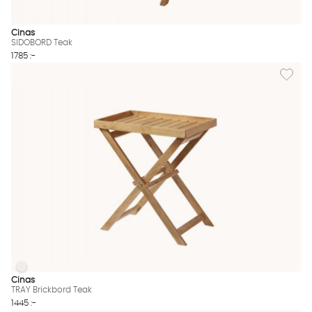
Cinas
SIDOBORD Teak
1785 :-
Lägg til
TRAY Brickbord Teak
TRAY Brickbord Teak Finns även i dessa färger:
Cinas
TRAY Brickbord Teak
1445 :-