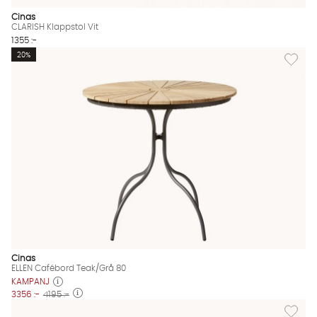
Cinas
CLARISH Klappstol Vit
1355 :-
Lägg til
20%
Cinas
ELLEN Cafébord Teak/Grå 80
KAMPANJ
3356 :-
4195 :-
Lägg til