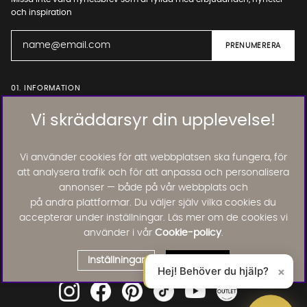
och inspiration
01. INFORMATION
Vi skräddarsyr din upplevelse!
02. BRA ATT VETA
Vi använder cookies för att webbplatsen ska fungera, för
att analysera trafik och för att anpassa och personalisera
Läs och lämna kundomdömen:
annonser — både på vår webbplats och
på andra plattformar. Du väljer själv vilka cookies du
accepterar under inställningar. Läs mer om de cookies vi
använder i vår
Cookie-policy
.
Inställningar
Godkänn
Hej! Behöver du hjälp?
×