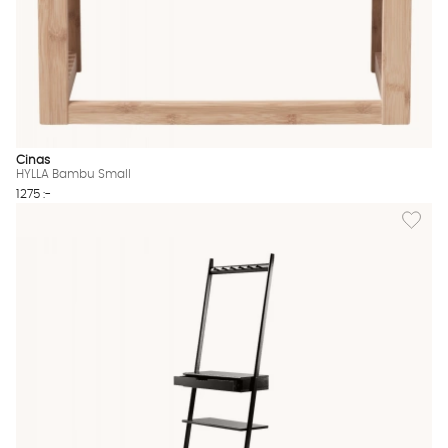
Cinas
HYLLA Bambu Small
1275 :-
Lägg til