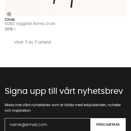
NOBLE Väggställ Bambu Svart
NOBLE Väggställ Bambu Svart Finns även i dessa färger:
Cinas
NOBLE Väggställ Bambu Svart
3375 :-
Visar
7
av
7
artiklar
Signa upp till vårt nyhetsbrev
Missa inte våra nyhetsbrev som är fyllda med erbjudanden, nyheter
och inspiration