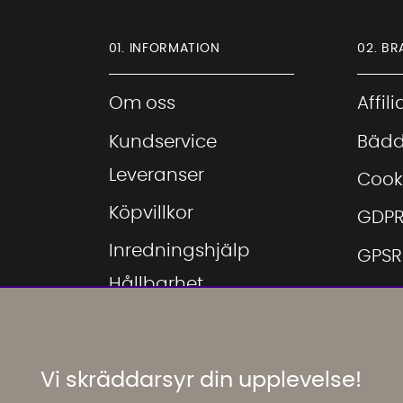
01. INFORMATION
02. BR
Om oss
Affil
Kundservice
Bädd
Leveranser
Cook
Köpvillkor
GDP
Inredningshjälp
GPSR
Hållbarhet
Hitta
Showroom
Hitta
Möbeloutlet
Inspi
Vi skräddarsyr din upplevelse!
Jobba hos oss