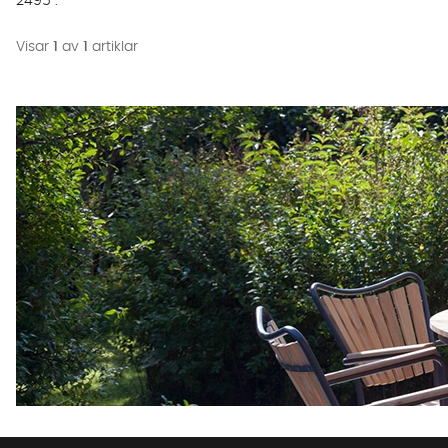
2495 :-
Visar
1
av
1
artiklar