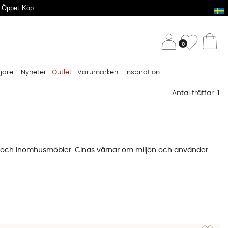
 Öppet Köp
/ 
Önskelis
0
Va
ljare
Nyheter
Outlet
Varumärken
Inspiration
Antal träffar:
1
ler och inomhusmöbler. Cinas värnar om miljön och använder
Lägg till 