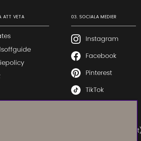
A ATT VETA
03. SOCIALA MEDIER
iates
Instagram
soffguide
Facebook
Sofia Direkt
iepolicy
AI-assistent
Pinterest
R
TikTok
 rätt soffa
Youtube
 rätt säng
Instagram
Vi använder AI för att svara på dina frågor.
ration
Konversationen sparas i upp till 24 timmar för att
(Soffadirektoutlet
kunna hjälpa dig. Vi delar inte dina uppgifter med
tredje part. Läs mer i vår integritetspolicy.