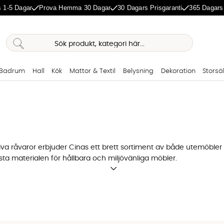
 1-5 Dagar
Prova Hemma 30 Dagar
30 Dagars Prisgaranti
365 Dagars
Badrum
Hall
Kök
Mattor & Textil
Belysning
Dekoration
Storsä
tiva råvaror erbjuder Cinas ett brett sortiment av både utemöb
a materialen för hållbara och miljövänliga möbler.