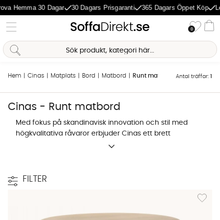
ova Hemma 30 Dagar
30 Dagars Prisgaranti
365 Dagars Öppet Köp
Le
Önske
0
Va
Sofia Direkt
AI-assistent
Hem
Cinas
Matplats
Bord
Matbord
Runt matbord
Antal träffar:
1
Cinas - Runt matbord
Med fokus på skandinavisk innovation och stil med
högkvalitativa råvaror erbjuder Cinas ett brett
sortiment av både utemöbler och inomhusmöbler.
Cinas värnar om miljön och använder sig av teak
från godkända plantage samt bambu, ett av de
bästa materialen för hållbara och miljövänliga
FILTER
möbler.
Lägg til