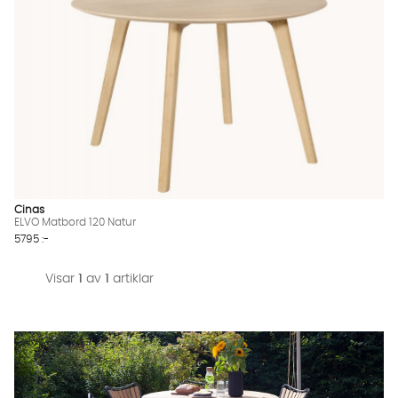
Cinas
ELVO Matbord 120 Natur
5795 :-
Visar
1
av
1
artiklar
Vi använder AI för att svara på dina frågor. Konversationen
sparas i upp till 24 timmar för att kunna hjälpa dig. Vi delar
inte dina uppgifter med tredje part. Läs mer i vår
integritetspolicy.
Jag godkänner att konversationen sparas