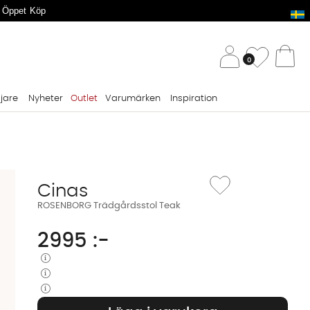
 Öppet Köp
/ 
Önskelis
0
Va
ljare
Nyheter
Outlet
Varumärken
Inspiration
Lägg till i önskelista: 
Cinas
ROSENBORG Trädgårdsstol Teak
2995
:-