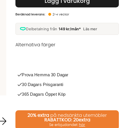
Lägg i varukorg
2-4 veckor
Delbetalning från
149 kr/mån*
Läs mer
Alternativa färger
Finns även i dessa färger:
Prova Hemma 30 Dagar
30 Dagars Prisgaranti
365 Dagars Öppet Köp
20%
extra
på nedsänkta utemöbler
RABATTKOD: 20extra
Se erbjudandet
här