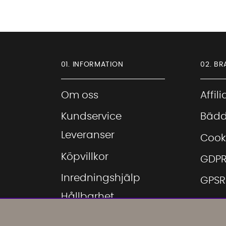
01. INFORMATION
02. BR
Om oss
Affil
Kundservice
Bädd
Leveranser
Cook
Köpvillkor
GDP
Inredningshjälp
GPSR
Hållbarhet
Hitta
Showroom
Hitta