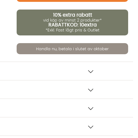
10%
extra rabatt
vid köp av minst 2 produkter*
RABATTKOD: 10extra
*Exkl. Fast lågt pris & Outlet
Handla nu, betala i slutet av oktober