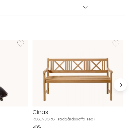
ak
Lägg till i önskelista: ABRA Parasollfot Svart
Lägg till 
Cinas
ROSENBORG Trädgårdssoffa Teak
5195 :-