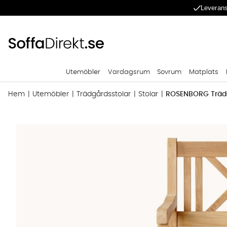
Leverans
Utemöbler
Vardagsrum
Sovrum
Matplats
Hem
Utemöbler
Trädgårdsstolar
Stolar
ROSENBORG Trädg
Produktbilder ROSENBORG Trädgårdsstol Teak