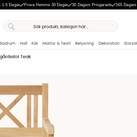
 1-5 Dagar
Prova Hemma 30 Dagar
30 Dagars Prisgaranti
365 Dagars
Badrum
Hall
Kök
Mattor & Textil
Belysning
Dekoration
Storsä
årdsstol Teak