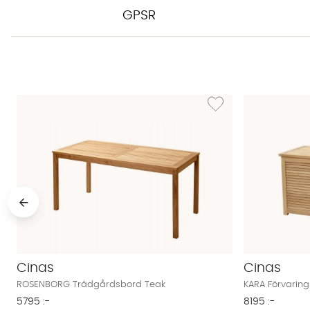
GPSR
Lägg till i önskelista: 
Cinas
Cinas
ROSENBORG Trädgårdsbord Teak
KARA Förvarin
5795 :-
8195 :-