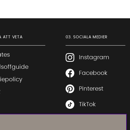
A ATT VETA
03. SOCIALA MEDIER
iates
Instagram
soffguide
Facebook
Sofia Direkt
iepolicy
AI-assistent
Pinterest
R
TikTok
 rätt soffa
Youtube
 rätt säng