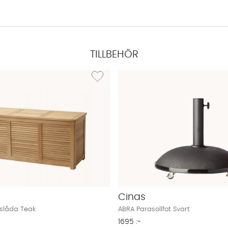
TILLBEHÖR
ROSENBORG Trädgårdsbord Teak
Lägg till i önskelista: KARA Förvaringslåda Te
Cinas
gslåda Teak
ABRA Parasollfot Svart
1695 :-