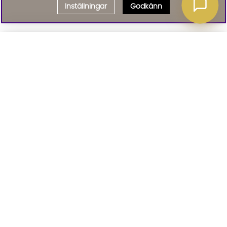
Inställningar
Godkänn
Välj delbetalning
Qliro
· Fast månadsbelopp
Signa upp till vårt nyhetsbrev
Produktpris
Missa inte våra nyhetsbrev som är fyllda med erbjudanden, nyheter
och inspiration
Representativt exempel
Att låna kostar pengar!
01. INFORMATION
Om du inte kan betala tillbaka skulden i tid
riskerar du en betalningsanmärkning. Det kan
leda till svårigheter att få hyra bostad,
teckna abonnemang och få nya lån. För stöd,
02. BRA ATT VETA
vänd dig till budget- och skuldrådgivningen i
din kommun. Kontaktuppgifter finns på
konsumentverket.se
.