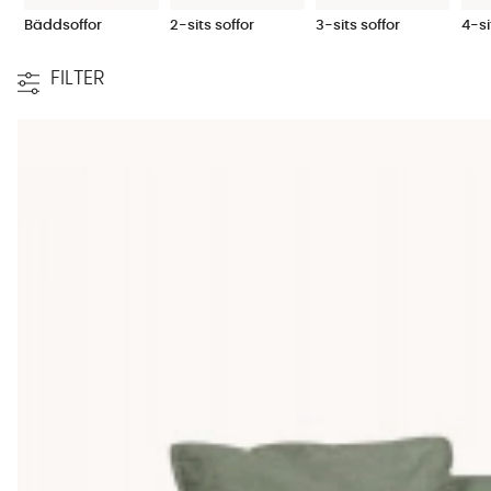
Bäddsoffor
2-sits soffor
3-sits soffor
4-si
Djup soffa för soffliggaren
FILTER
Är du ute efter en djup soffa är en
modulsoffa
ett bra alternat
ett större utrymme och eftersöker stora soffor rekommenderar
skapa ett rum där man kan samlas många. Djupa soffor har kommi
filmkvällar.
Liten soffa för små utrymmen
Har du ett mindre utrymme passar exempelvis en
2-sitssoffa
e
behändig så är våra 2-sitssoffor ett bra alternativ. Det kan ocks
inte tumma på varken kvalitet eller design då flera av våra model
Beställ tygprov från våra soffor
Vi vill underlätta för dig när du handlar soffor hos oss och därf
verkligheten innan du bestämmer dig för om du vill köpa soffan
exempel på populära material på soffor som vi erbjuder då det ä