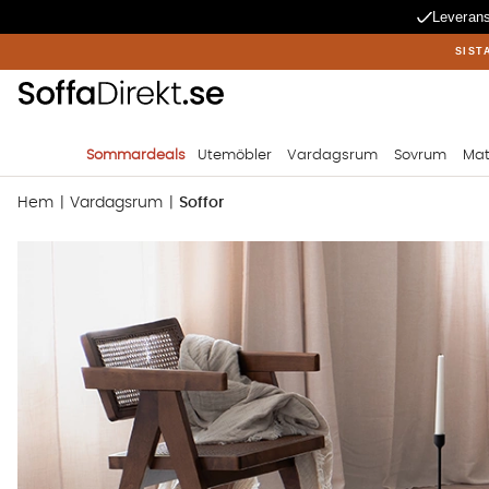
Leverans
SIST
Sommardeals
Utemöbler
Vardagsrum
Sovrum
Mat
Hem
Vardagsrum
Soffor