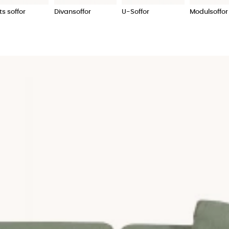
ts soffor
Divansoffor
U-Soffor
Modulsoffor
iv. Med en modulsoffa kan du enkelt justera storlek och utseende vi
 vi en
U-soffa
eller
divansoffa
. Det är soffor som gör sig bra i hem
t att bli allt mer populära på sistone den lämpar sig allra bäst
ller
bäddsoffa
bra in. Är det så att du precis har flyttat och är ut
å vara så att du vill ha mycket plats till annat i ditt vardagsrum o
ler går att välja i olika sitsar, material och tyg.
ör kan du beställa hem tygprov helt kostnadsfritt. På detta vis får 
 eller inte. Bomull, linne och sammet är tre exempel på vanliga 
r ett tidlöst inslag men som också gör det enkelt att hålla soffa