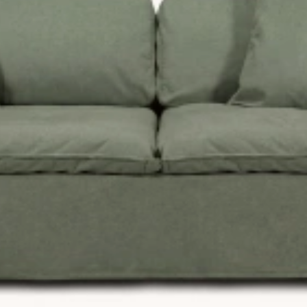
h hos oss kan du känna dig trygg med ditt val. Oavsett om du är ut
evererar dessutom inom din soffa 2-7 dagar som den är markerad so
t rimligt pris.