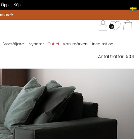
 Öppet Köp
andet
/ 
Önskelis
0
Va
Storsäljare
Nyheter
Outlet
Varumärken
Inspiration
Antal träffar:
504