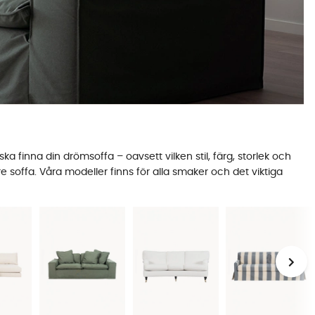
ka finna din drömsoffa – oavsett vilken stil, färg, storlek och
re soffa. Våra modeller finns för alla smaker och det viktiga
sofftillbehör
.
illfällen. Har du exempelvis husdjur och barn hemma eller har
. Självklart har vi också enskilda
klädslar till soffor
om den
inte är avtagbar, kan du ta hand om den genom användning av
ffa är utseende och funktionalitet. Är du ute efter en mysig
nom att filtrera på storlek, soffserie eller komfort.