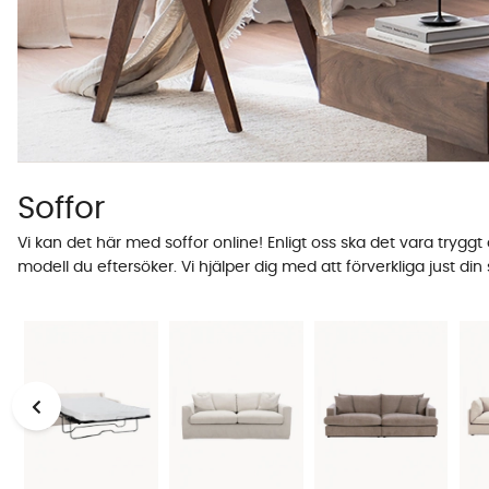
Soffor
Vi kan det här med soffor online! Enligt oss ska det vara tryggt 
modell du eftersöker. Vi hjälper dig med att förverkliga just di
för oss är att du verkligen hittar en som passar din stil. Du 
Användningsområde för din soffa
Något som kan vara bra att ha i åtanke när du ska välja soffa 
tänkt att äta och dricka gott sittandes eller liggandes på den?
stora olyckan skulle vara framme eller du helt enkelt vill up
textilrengöring och textilskydd som du hittar i vår kategori med 
soffa med mjuk stoppning? Eller är din smak kanske istället en nä