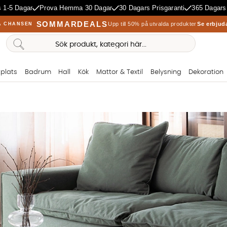
 1-5 Dagar
Prova Hemma 30 Dagar
30 Dagars Prisgaranti
365 Dagars
SOMMARDEALS
Upp till 50% på utvalda produkter
Se erbjud
A CHANSEN
plats
Badrum
Hall
Kök
Mattor & Textil
Belysning
Dekoration