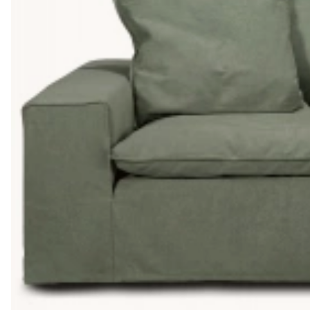
Köpa soffor
Det ska vara enkelt och bekvämt att handla en soffa online, oc
köpupplevelse online vara bekväm och enkel till rätt pris. Vi l
vardagsrum och hela vårt sortiment håller hög kvalitet men till et