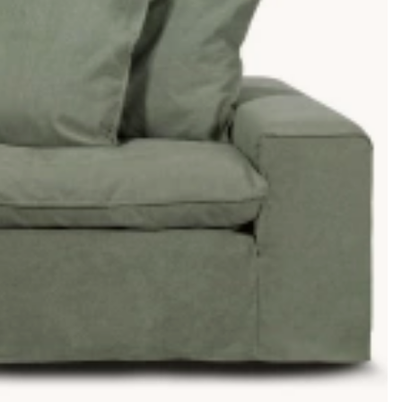
e efter en prisvärd eller en mer exklusiv soffa så ska din
m lagervara. Vi har ett stort utbud av möbler till