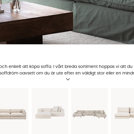
och enkelt att köpa soffa. I vårt breda sortiment hoppas vi att du s
n soffdröm oavsett om du är ute efter en väldigt stor eller en mind
kan dessutom alltid komplettera med en passande
fotpall
eller andra
är vem eller vilka som kommer att använda soffan och vid vilka t
 Då skulle vi rekommendera att välja en soffa med avtagbar klädsel
pdatera utseendet på soffan. Om du väljer en soffa vars klädsel 
all
möbelvård
. En annan faktor som ofta spelar in för valet av so
tt och lätt soffa? Du kan enkelt välja att se våra olika modeller ge