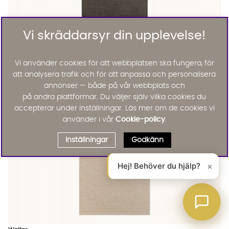
Vi skräddarsyr din upplevelse!
SoffaDirekt
Vi använder cookies för att webbplatsen ska fungera, för
SUMAK Check 200x300 Grå
3145 :-
att analysera trafik och för att anpassa och personalisera
Lägg til
annonser — både på vår webbplats och
på andra plattformar. Du väljer själv vilka cookies du
accepterar under inställningar. Läs mer om de cookies vi
använder i vår
Cookie-policy
.
Inställningar
Godkänn
Hej! Behöver du hjälp?
×