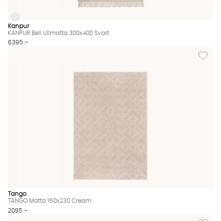
KANPUR Bell Ullmatta 300x400 Svart
KANPUR Bell Ullmatta 300x400 Svart Finns även i dessa färger:
Kanpur
KANPUR Bell Ullmatta 300x400 Svart
6395 :-
Lägg til
Tango
TANGO Matta 160x230 Cream
2095 :-
Lägg til