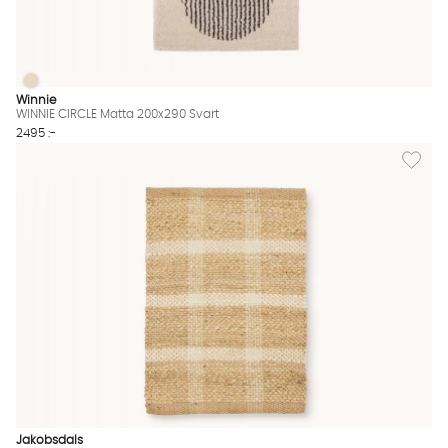
WINNIE CIRCLE Matta 200x290 Svart
WINNIE CIRCLE Matta 200x290 Svart Finns även i dessa färger:
Winnie
WINNIE CIRCLE Matta 200x290 Svart
2495 :-
Lägg til
Jakobsdals