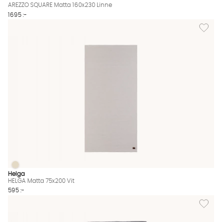
AREZZO SQUARE Matta 160x230 Linne
1695 :-
Lägg til
HELGA Matta 75x200 Vit
HELGA Matta 75x200 Vit Finns även i dessa färger:
Helga
HELGA Matta 75x200 Vit
595 :-
Lägg til