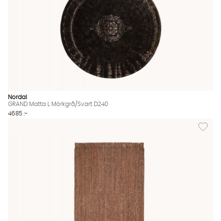
Nordal
GRAND Matta L Mörkgrå/Svart D240
4685 :-
Lägg til