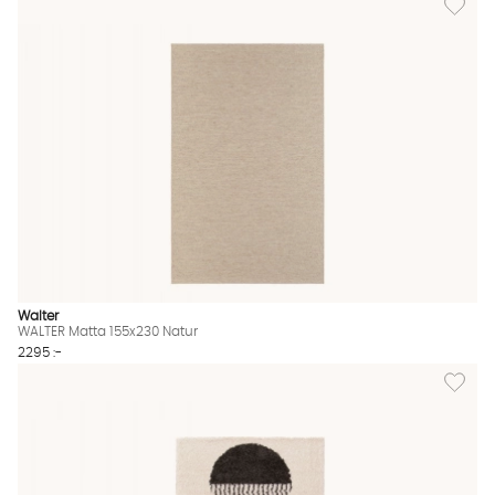
Walter
WALTER Matta 155x230 Natur
2295 :-
Lägg til