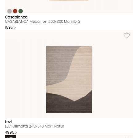
CASABLANCA Medallion 200x300 Marinblå
CASABLANCA Medallion 200x300 Marinblå
CASABLANCA Medallion 200x300 Marinblå
CASABLANCA Medallion 200x300 Marinblå Finns även i dessa f
Casablanca
CASABLANCA Medallion 200x300 Marinblå
1895 :-
Lägg til
Levi
LEVI Ullmatta 240x340 Mörk Natur
4995 :-
Lägg til