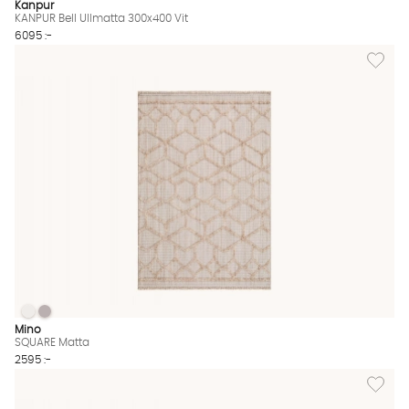
Kanpur
KANPUR Bell Ullmatta 300x400 Vit
6095 :-
Lägg til
SQUARE Matta
SQUARE Matta
SQUARE Matta Finns även i dessa färger:
Mino
SQUARE Matta
2595 :-
Lägg til