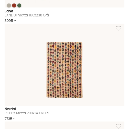
JANE Ullmatta 160x230 Grå
JANE Ullmatta 160x230 Grå
JANE Ullmatta 160x230 Grå
JANE Ullmatta 160x230 Grå Finns även i dessa färger:
Jane
JANE Ullmatta 160x230 Grå
3095 :-
Lägg til
Nordal
POPPY Matta 200x140 Multi
7735 :-
Lägg til