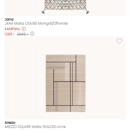
Jana
JANA Matta 120x180 Mörkgrå/Offwhite
KAMPANJ
1295 :-
2995 :-
Lägg til
Arezzo
AREZZO SQUARE Matta 160x230 Linne