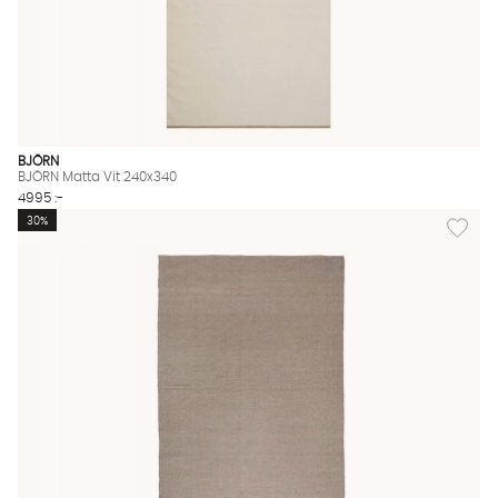
BJÖRN
BJÖRN Matta Vit 240x340
4995 :-
Lägg til
30%