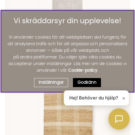
Vi skräddarsyr din upplevelse!
Vi använder cookies för att webbplatsen ska fungera, för
att analysera trafik och för att anpassa och personalisera
OSAN Matta Vit 80x150
OSAN Matta Vit 80x150 Finns även i dessa färger:
Osan
annonser — både på vår webbplats och
OSAN Matta Vit 80x150
på andra plattformar. Du väljer själv vilka cookies du
695 :-
Lägg til
accepterar under inställningar. Läs mer om de cookies vi
använder i vår
Cookie-policy
.
Inställningar
Godkänn
Hej! Behöver du hjälp?
×