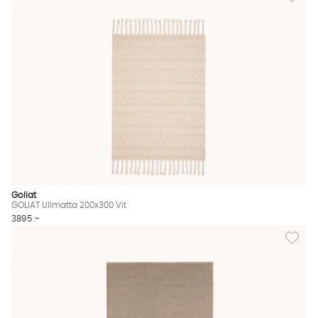
Goliat
GOLIAT Ullmatta 200x300 Vit
3895 :-
Lägg til