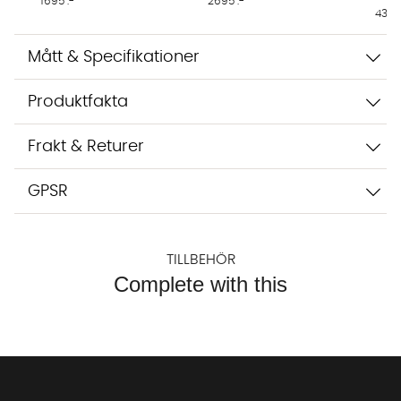
1695 :-
2695 :-
4395 
Mått & Specifikationer
Produktfakta
Frakt & Returer
GPSR
TILLBEHÖR
Complete with this