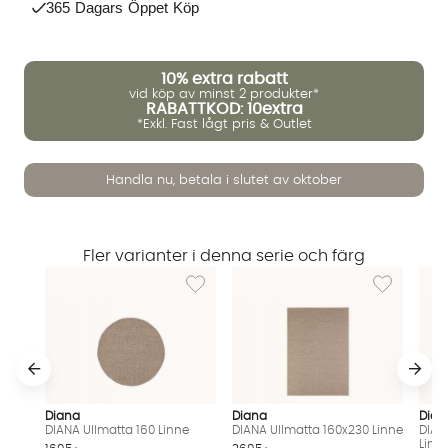
365 Dagars Öppet Köp
10%
extra rabatt
vid köp av minst 2 produkter*
RABATTKOD: 10extra
*Exkl. Fast lågt pris & Outlet
Handla nu, betala i slutet av oktober
Vi använder AI för att svara på dina frågor. Konversationen
Fler varianter i denna serie och färg
sparas i upp till 24 timmar för att kunna hjälpa dig. Vi delar
inte dina uppgifter med tredje part. Läs mer i vår
Lägg till i önskelista: DIANA Ullmatta 160 Lin
Lägg till i ö
integritetspolicy.
Jag godkänner att konversationen sparas
Starta chatten
Diana
Diana
Dian
DIANA Ullmatta 160 Linne
DIANA Ullmatta 160x230 Linne
DIAN
Linn