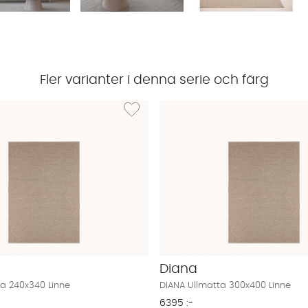
Fler varianter i denna serie och färg
IANA Ullmatta 160x230 Linne
Lägg till i önskelista: DIANA Ullmatta 240x340
Diana
ta 240x340 Linne
DIANA Ullmatta 300x400 Linne
6395 :-