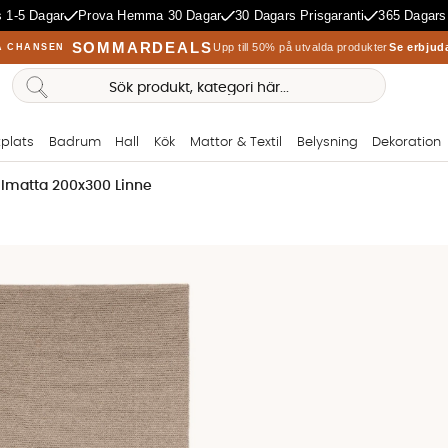
 1-5 Dagar
Prova Hemma 30 Dagar
30 Dagars Prisgaranti
365 Dagars
SOMMARDEALS
Upp till 50% på utvalda produkter
Se erbjud
A CHANSEN
plats
Badrum
Hall
Kök
Mattor & Textil
Belysning
Dekoration
lmatta 200x300 Linne