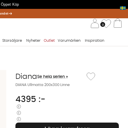
 Öppet Köp
andet
/ 
Önskelis
0
Va
Storsäljare
Nyheter
Outlet
Varumärken
Inspiration
Lägg till i önskelista: D
Diana
Se hela serien »
DIANA Ullmatta 200x300 Linne
4395
:-