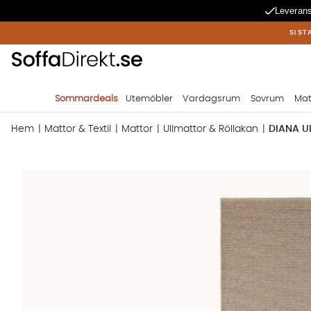
Leverans
SIST
Sommardeals
Utemöbler
Vardagsrum
Sovrum
Mat
Hem
Mattor & Textil
Mattor
Ullmattor & Röllakan
DIANA Ul
Produktbilder DIANA Ullmatta 200x300 Linne