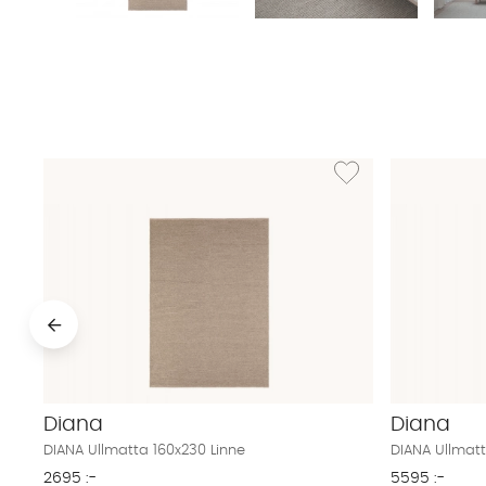
Lägg till i önskelista: D
Diana
Diana
DIANA Ullmatta 160x230 Linne
DIANA Ullmat
2695 :-
5595 :-