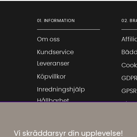
01. INFORMATION
02. BR
Om oss
Affil
Kundservice
Bädd
Leveranser
Cook
Köpvillkor
GDP
Inredningshjälp
GPSR
Hållbarhet
Hitta
Showroom
Hitta
Möbeloutlet
Inspi
Vi skräddarsyr din upplevelse!
Jobba hos oss