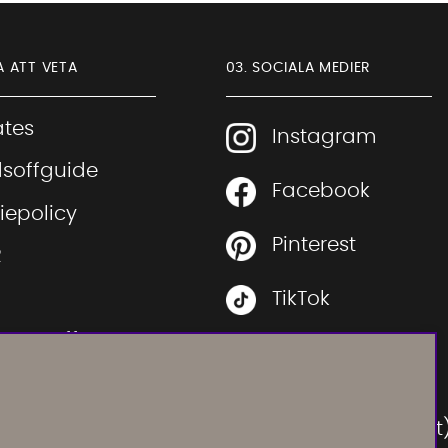
A ATT VETA
03. SOCIALA MEDIER
iates
Instagram
soffguide
Facebook
Sofia Direkt
iepolicy
AI-assistent
Pinterest
R
TikTok
 rätt soffa
Youtube
 rätt säng
Instagram
Vi använder AI för att svara på dina frågor.
ration
Konversationen sparas i upp till 24 timmar för att
(Soffadirektoutlet
kunna hjälpa dig. Vi delar inte dina uppgifter med