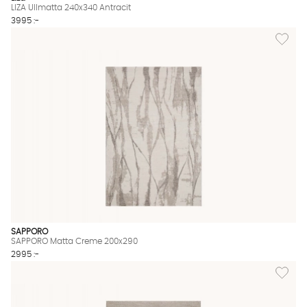
LIZA Ullmatta 240x340 Antracit
3995 :-
Lägg til
SAPPORO
SAPPORO Matta Creme 200x290
2995 :-
Lägg til