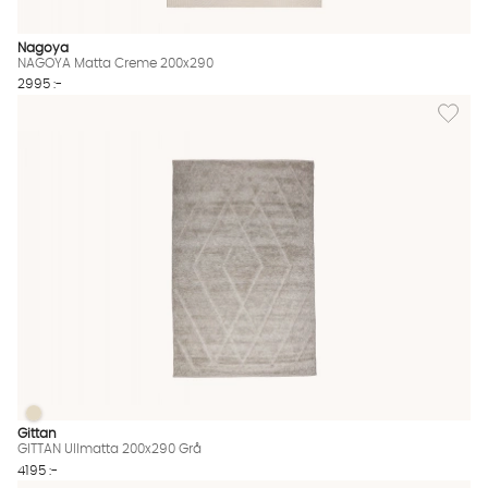
Nagoya
NAGOYA Matta Creme 200x290
2995 :-
Lägg til
GITTAN Ullmatta 200x290 Grå
GITTAN Ullmatta 200x290 Grå Finns även i dessa färger:
Gittan
GITTAN Ullmatta 200x290 Grå
4195 :-