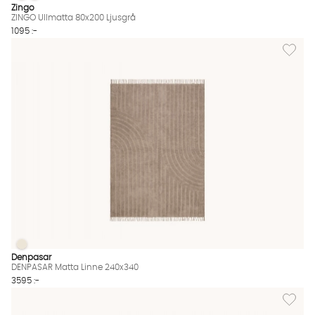
ZINGO Ullmatta 80x200 Ljusgrå Finns även i dessa färger:
Zingo
ZINGO Ullmatta 80x200 Ljusgrå
1095 :-
Lägg til
DENPASAR Matta Linne 240x340
DENPASAR Matta Linne 240x340 Finns även i dessa färger:
Denpasar
DENPASAR Matta Linne 240x340
3595 :-
Lägg til