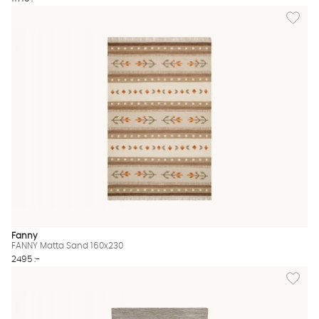
Lägg til
Fanny
FANNY Matta Sand 160x230
2495 :-
Lägg til