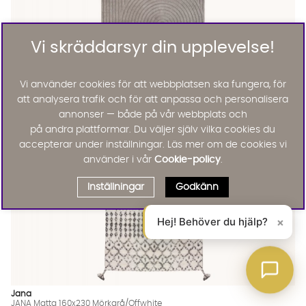
Vi skräddarsyr din upplevelse!
TOKYO Matta 160x230 Grå
TOKYO Matta 160x230 Grå
TOKYO Matta 160x230 Grå Finns även i dessa färger:
Tokyo
TOKYO Matta 160x230 Grå
2895 :-
Vi använder cookies för att webbplatsen ska fungera, för
Lägg til
38%
att analysera trafik och för att anpassa och personalisera
Outlet
annonser — både på vår webbplats och
på andra plattformar. Du väljer själv vilka cookies du
accepterar under inställningar. Läs mer om de cookies vi
använder i vår
Cookie-policy
.
Inställningar
Godkänn
Hej! Behöver du hjälp?
×
Jana
JANA Matta 160x230 Mörkgrå/Offwhite