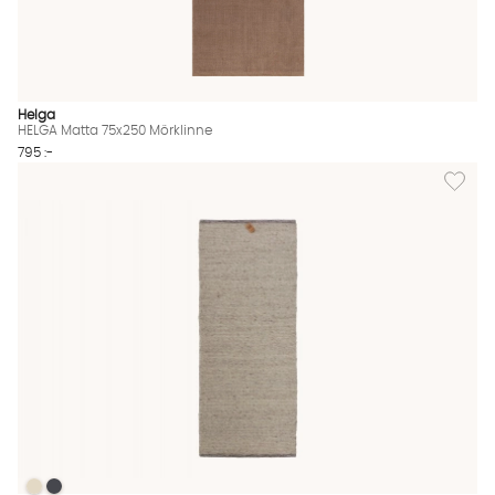
Helga
HELGA Matta 75x250 Mörklinne
795 :-
Lägg til
ZINGO Ullmatta 80x200 Ljusgrå
ZINGO Ullmatta 80x200 Ljusgrå