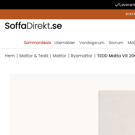
Leverans
SIST
Sommardeals
Utemöbler
Vardagsrum
Sovrum
Mat
Hem
Mattor & Textil
Mattor
Ryamattor
TEDD Matta Vit 2
Produktbilder TEDD Matta Vit 200x290