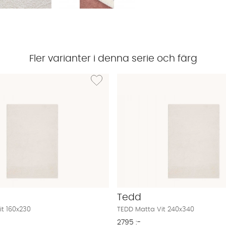
Fler varianter i denna serie och färg
DD Matta Vit 133x190
Lägg till i önskelista: TEDD Matta Vit 160x230
Tedd
it 160x230
TEDD Matta Vit 240x340
2795 :-