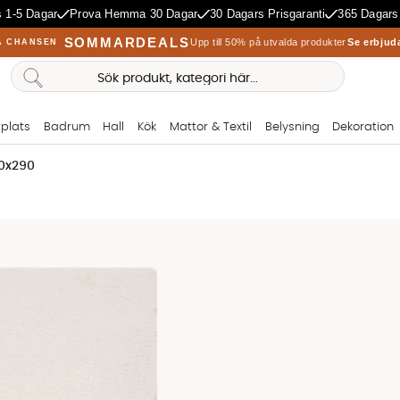
 1-5 Dagar
Prova Hemma 30 Dagar
30 Dagars Prisgaranti
365 Dagars
SOMMARDEALS
Upp till 50% på utvalda produkter
Se erbjud
A CHANSEN
plats
Badrum
Hall
Kök
Mattor & Textil
Belysning
Dekoration
00x290