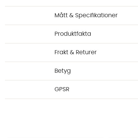
Mått & Specifikationer
Produktfakta
Frakt & Returer
Betyg
GPSR
Lägg till i önskelista: T