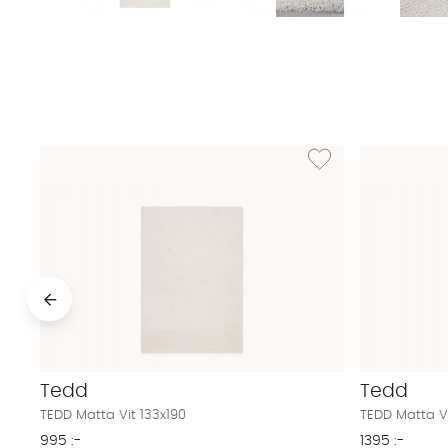
Lägg till i önskelista: TE
Tedd
Tedd
TEDD Matta Vit 133x190
TEDD Matta V
995 :-
1395 :-