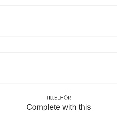
TILLBEHÖR
Complete with this
EXTILRENGÖRING 500ml
Lägg till i önskelista: MATTIMPREGNERING 300