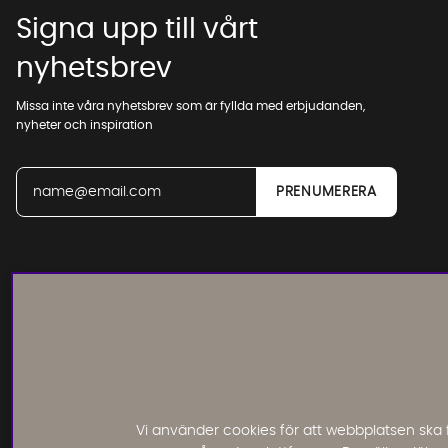
Signa upp till vårt
nyhetsbrev
Missa inte våra nyhetsbrev som är fyllda med erbjudanden,
nyheter och inspiration
Läs och lämna kundomdömen:
Vi använder cookies för att webbplatsen ska 