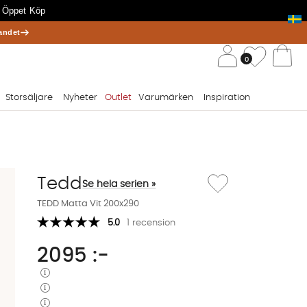
 Öppet Köp
andet
/ 
Önskelis
0
Va
Storsäljare
Nyheter
Outlet
Varumärken
Inspiration
Lägg till i önskelista: T
Tedd
Se hela serien »
TEDD Matta Vit 200x290
5.0
1 recension
2095
:-