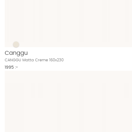
CANGGU Matta Creme 160x230 Finns även i dessa färger:
CANGGU Matta Creme 160x230
Canggu
CANGGU Matta Creme 160x230
1995 :-