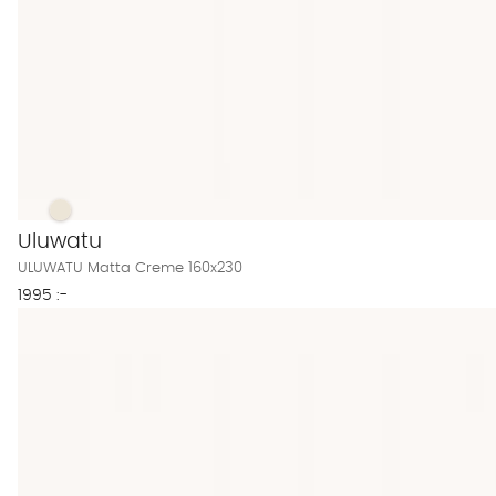
ULUWATU Matta Creme 160x230 Finns även i dessa färger:
ULUWATU Matta Creme 160x230
Uluwatu
ULUWATU Matta Creme 160x230
1995 :-