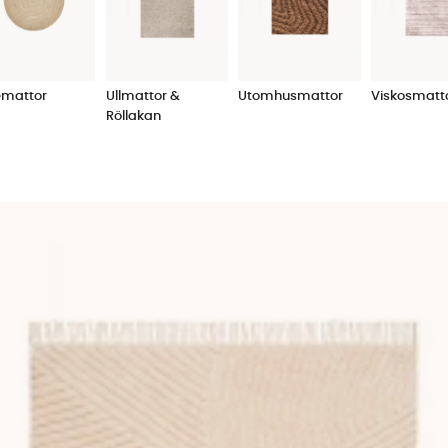
in matta. Kanske har du en mörk och modern soffa och känner 
ch behöver något rustikt och rejält i form av matta för att fy
stor och rejäl matta. Om du väljer en för liten storlek på mattan
rar vi verkligen att man satsar några extra hundralappar 
emattor
Ullmattor &
Utomhusmattor
Viskosmatt
ngrar när man väl ser skillnaden.
Röllakan
mått och budget att ta hänsyn till vid valet av matta, men i ö
a
sammetssoffan
, eller kanske en mjuk och gosig
ryamatta
?
matbord. Har du en klassisk soffgrupp så passar det bra med
ler ryamatta gör sig bättre. Vår förhoppning är att oavsett 
ekvämt och enkelt sätt. Våra mattor håller hög kvalitet och fi
lt utan krångel samtidigt som du ska bli inspirerad och enke
 lagervaror direkt.