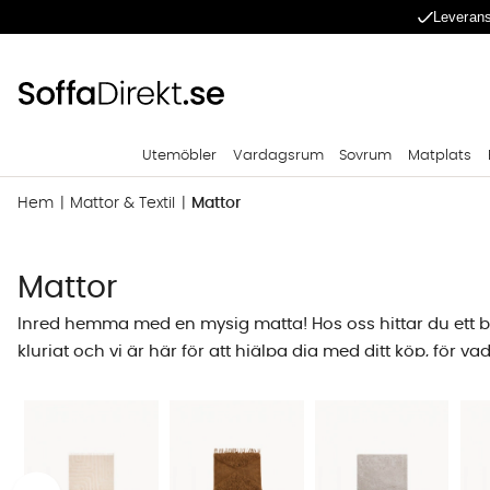
Leverans
Utemöbler
Vardagsrum
Sovrum
Matplats
Hem
Mattor & Textil
Mattor
Mattor
Inred hemma med en mysig matta! Hos oss hittar du ett b
klurigt och vi är här för att hjälpa dig med ditt köp, för va
inredningsdetalj som sätter prägel på ett helt rum. Lika sjä
en hög kvalitet i kvalitetsmaterial. Att köpa en matta onli
Välja matta