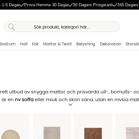
 1-5 Dagar
Prova Hemma 30 Dagar
30 Dagars Prisgaranti
365 Dagars
Badrum
Hall
Kök
Mattor & Textil
Belysning
Dekoration
Storsä
rett utbud av snygga mattor och prisvärda ull-, bomulls- o
d är en
ny soffa
eller mjuk och skön säng, utan en mysig matta
lvklart som det är för oss att hålla en hög kvalitet på våra mö
ne ska vara inspirerande, tryggt och enkelt!