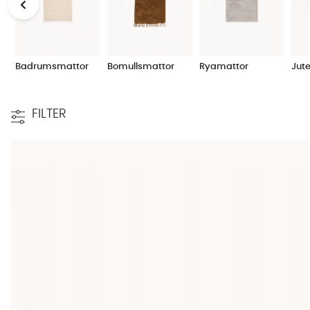
Försök att hitta en stil och storlek som passar för just d
med en lite ljusare matta? Eller har du en stor soffgrupp o
färg och till sist storlek på mattan. Ett tips är att välja en 
till den där varma och inbjudande känslan så rekommende
Badrumsmattor
Bomullsmattor
Ryamattor
Jut
var tänkt från början. Ofta är det ett beslut man sällan å
Självklart finns det annan inredning, samt begränsningar i 
matta. Söker du en skimrande viskosmatta för att match
FILTER
matta med hänsyn till övrig inredning, såsom so
ffa
eller 
modernare variant av
divansoffa
så kanske en bomulls- el
den i vårt sortiment av prisvärda mattor.
Köpa matta online
Hos SoffaDirekt kan du handla matta online på ett tryggt, b
färger. Vår ambition är att din köpupplevelse ska vara he
Ofta har du leverans inom ett par dagar, då vi skickar alla