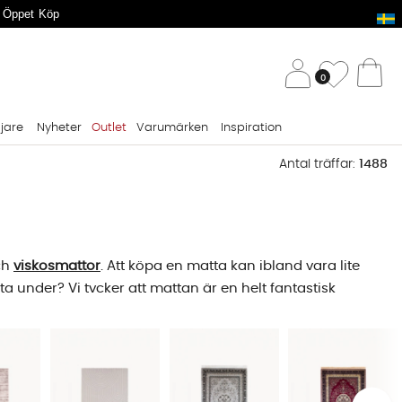
 Öppet Köp
/ 
Önskelis
0
Va
ljare
Nyheter
Outlet
Varumärken
Inspiration
Antal träffar:
1488
ch
viskosmattor
. Att köpa en matta kan ibland vara lite
 under? Vi tycker att mattan är en helt fantastisk
bler, lika självklart är det för oss att erbjuda mattor av