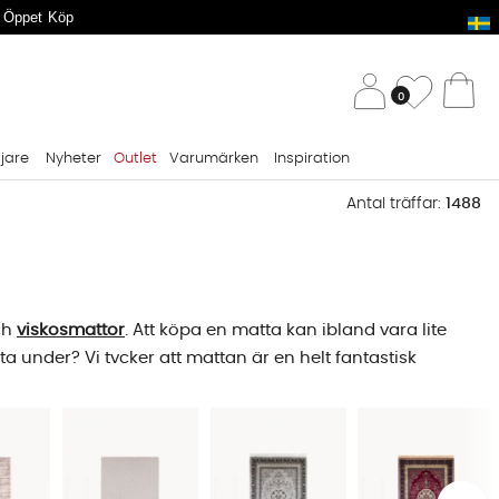
 Öppet Köp
/ 
Önskelis
0
Va
ljare
Nyheter
Outlet
Varumärken
Inspiration
Antal träffar:
1488
ch
viskosmattor
. Att köpa en matta kan ibland vara lite
 under? Vi tycker att mattan är en helt fantastisk
bler, lika självklart är det för oss att erbjuda mattor av