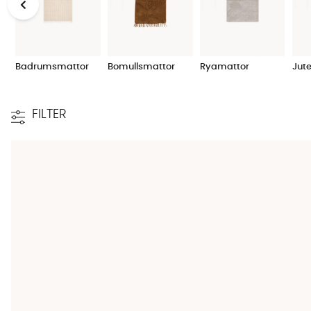
Försök att hitta en stil och storlek som passar för just d
med en lite ljusare matta? Eller har du en stor soffgrupp o
färg och till sist storlek på mattan. Ett tips är att välja en 
till den där varma och inbjudande känslan så rekommende
Badrumsmattor
Bomullsmattor
Ryamattor
Jut
var tänkt från början. Ofta är det ett beslut man sällan å
Självklart finns det annan inredning, samt begränsningar i 
matta. Söker du en skimrande viskosmatta för att match
FILTER
matta med hänsyn till övrig inredning, såsom so
ffa
eller 
modernare variant av
divansoffa
så kanske en bomulls- el
den i vårt sortiment av prisvärda mattor.
Köpa matta online
Hos SoffaDirekt kan du handla matta online på ett tryggt, b
färger. Vår ambition är att din köpupplevelse ska vara he
Ofta har du leverans inom ett par dagar, då vi skickar alla