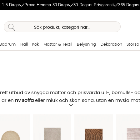
 1-5 Dagar
Prova Hemma 30 Dagar
30 Dagars Prisgaranti
365 Dagars
Badrum
Hall
Kök
Mattor & Textil
Belysning
Dekoration
Storsä
rett utbud av snygga mattor och prisvärda ull-, bomulls- o
d är en
ny soffa
eller mjuk och skön säng, utan en mysig matta
lvklart som det är för oss att hålla en hög kvalitet på våra mö
ne ska vara inspirerande, tryggt och enkelt!