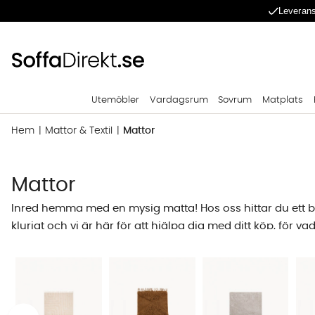
Leverans
Utemöbler
Vardagsrum
Sovrum
Matplats
Hem
Mattor & Textil
Mattor
Mattor
Inred hemma med en mysig matta! Hos oss hittar du ett b
klurigt och vi är här för att hjälpa dig med ditt köp, för va
inredningsdetalj som sätter prägel på ett helt rum. Lika sjä
en hög kvalitet i kvalitetsmaterial. Att köpa en matta onli
Välja matta