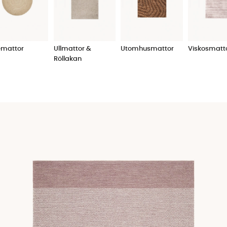
in matta. Kanske har du en mörk och modern soffa och känner 
ch behöver något rustikt och rejält i form av matta för att fy
stor och rejäl matta. Om du väljer en för liten storlek på mattan
rar vi verkligen att man satsar några extra hundralappar 
emattor
Ullmattor &
Utomhusmattor
Viskosmatt
ngrar när man väl ser skillnaden.
Röllakan
mått och budget att ta hänsyn till vid valet av matta, men i ö
a
sammetssoffan
, eller kanske en mjuk och gosig
ryamatta
?
matbord. Har du en klassisk soffgrupp så passar det bra med
ler ryamatta gör sig bättre. Vår förhoppning är att oavsett 
ekvämt och enkelt sätt. Våra mattor håller hög kvalitet och fi
lt utan krångel samtidigt som du ska bli inspirerad och enke
 lagervaror direkt.