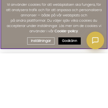
Vi använder cookies för att webbplatsen ska fungera, för
att analysera trafik och för att anpassa och personalisera
annonser — både på vår webbplats och
på andra plattformar. Du väljer själv vilka cookies du
accepterar under inställningar. Läs mer om de cookies vi
använder i vår
Cookie-policy
.
Inställningar
Godkänn
Välj delbetalning
Qliro
· Fast månadsbelopp
Signa upp till vårt nyhetsbrev
Produktpris
Missa inte våra nyhetsbrev som är fyllda med erbjudanden, nyheter
och inspiration
Representativt exempel