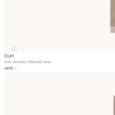
GUN Ullmatta 300x400 Linne Finns även i dessa färger:
GUN Ullmatta 300x400 Linne
Gun
GUN Ullmatta 300x400 Linne
4895 :-