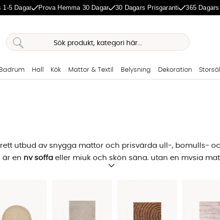
 1-5 Dagar
Prova Hemma 30 Dagar
30 Dagars Prisgaranti
365 Dagars
Badrum
Hall
Kök
Mattor & Textil
Belysning
Dekoration
Storsä
rett utbud av snygga mattor och prisvärda ull-, bomulls- o
d är en
ny soffa
eller mjuk och skön säng, utan en mysig matta
lvklart som det är för oss att hålla en hög kvalitet på våra mö
ne ska vara inspirerande, tryggt och enkelt!