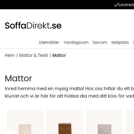
Leverans
Utemöbler
Vardagsrum
Sovrum
Matplats
Hem
Mattor & Textil
Mattor
Mattor
Inred hemma med en mysig matta! Hos oss hittar du ett b
klurigt och vi är här för att hjälpa dig med ditt köp, för va
inredningsdetalj som sätter prägel på ett helt rum. Lika sjä
en hög kvalitet i kvalitetsmaterial. Att köpa en matta onli
Välja matta