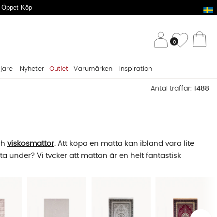
 Öppet Köp
/ 
Önskelis
0
Va
ljare
Nyheter
Outlet
Varumärken
Inspiration
Antal träffar:
1488
ch
viskosmattor
. Att köpa en matta kan ibland vara lite
 under? Vi tycker att mattan är en helt fantastisk
bler, lika självklart är det för oss att erbjuda mattor av