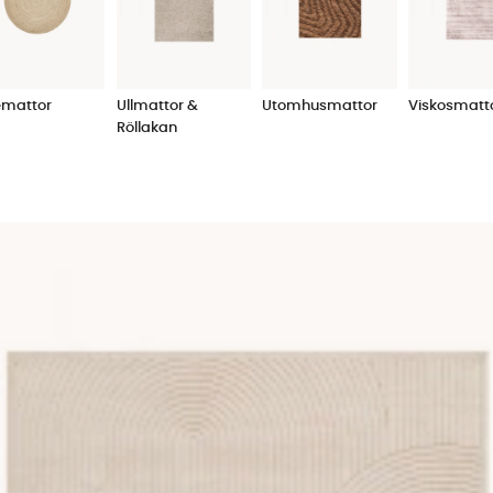
in matta. Kanske har du en mörk och modern soffa och känner 
ch behöver något rustikt och rejält i form av matta för att fy
stor och rejäl matta. Om du väljer en för liten storlek på mattan
rar vi verkligen att man satsar några extra hundralappar 
emattor
Ullmattor &
Utomhusmattor
Viskosmatt
ngrar när man väl ser skillnaden.
Röllakan
mått och budget att ta hänsyn till vid valet av matta, men i ö
a
sammetssoffan
, eller kanske en mjuk och gosig
ryamatta
?
matbord. Har du en klassisk soffgrupp så passar det bra med
ler ryamatta gör sig bättre. Vår förhoppning är att oavsett 
ekvämt och enkelt sätt. Våra mattor håller hög kvalitet och fi
lt utan krångel samtidigt som du ska bli inspirerad och enke
 lagervaror direkt.