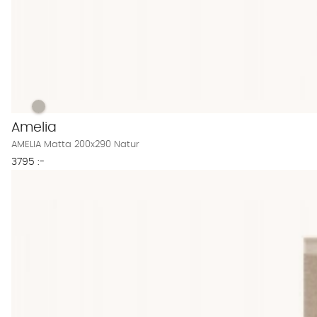
AMELIA Matta 200x290 Natur Finns även i dessa färger:
AMELIA Matta 200x290 Natur
Amelia
AMELIA Matta 200x290 Natur
3795 :-