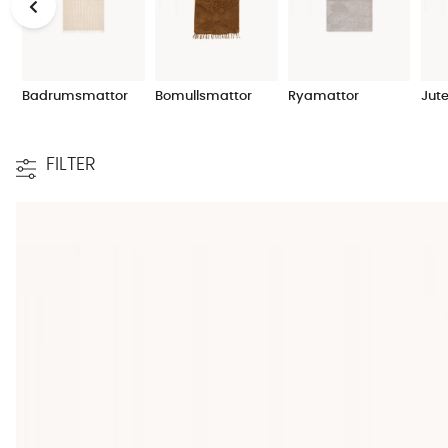
Försök att hitta en stil och storlek som passar för just d
med en lite ljusare matta? Eller har du en stor soffgrupp o
färg och till sist storlek på mattan. Ett tips är att välja en 
till den där varma och inbjudande känslan så rekommende
Badrumsmattor
Bomullsmattor
Ryamattor
Jut
var tänkt från början. Ofta är det ett beslut man sällan å
Självklart finns det annan inredning, samt begränsningar i 
matta. Söker du en skimrande viskosmatta för att match
FILTER
matta med hänsyn till övrig inredning, såsom so
ffa
eller 
modernare variant av
divansoffa
så kanske en bomulls- el
den i vårt sortiment av prisvärda mattor.
Köpa matta online
Hos SoffaDirekt kan du handla matta online på ett tryggt, b
färger. Vår ambition är att din köpupplevelse ska vara he
Ofta har du leverans inom ett par dagar, då vi skickar alla