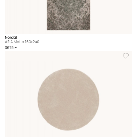
Nordal
ARIA Matta 160x240
3675 :-
Lägg til