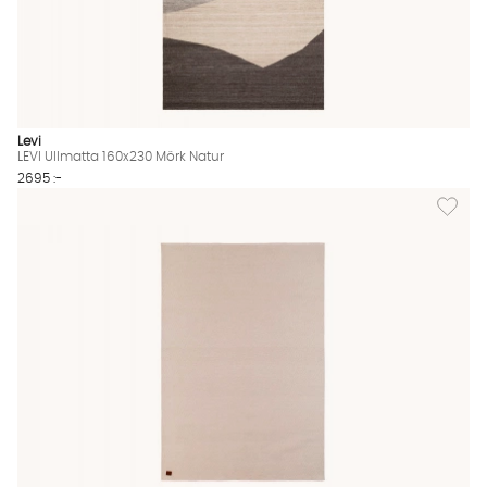
Levi
LEVI Ullmatta 160x230 Mörk Natur
2695 :-
Lägg til