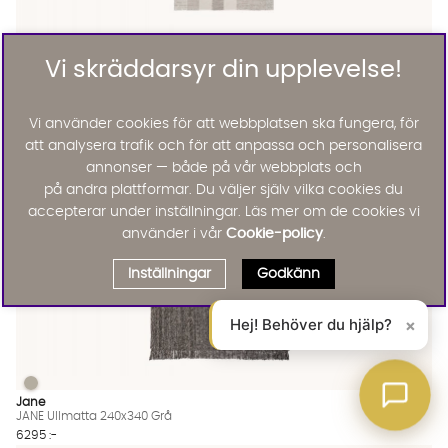
Nago
NAGO Matta Grå/Vit 80x150
Vi skräddarsyr din upplevelse!
795 :-
Lägg til
Vi använder cookies för att webbplatsen ska fungera, för
att analysera trafik och för att anpassa och personalisera
annonser — både på vår webbplats och
på andra plattformar. Du väljer själv vilka cookies du
accepterar under inställningar. Läs mer om de cookies vi
använder i vår
Cookie-policy
.
Inställningar
Godkänn
Hej! Behöver du hjälp?
×
JANE Ullmatta 240x340 Grå
JANE Ullmatta 240x340 Grå Finns även i dessa färger:
Jane
JANE Ullmatta 240x340 Grå
6295 :-