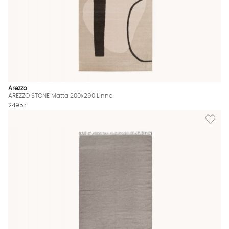
Arezzo
AREZZO STONE Matta 200x290 Linne
2495 :-
Lägg til