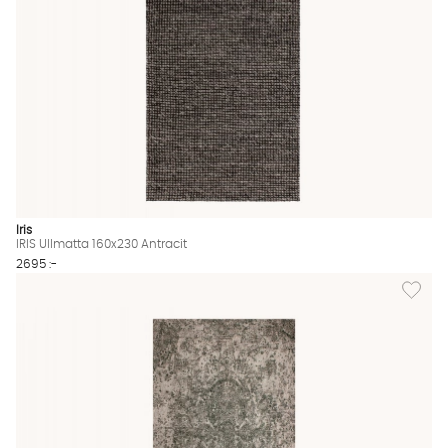
Iris
IRIS Ullmatta 160x230 Antracit
2695 :-
Lägg til