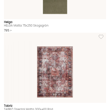
Helga
HELGA Matta 75x250 Skogsgrön
795 :-
Lägg til
Tabriz
TABRIZ Oriental Matta 300x400 Röd