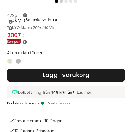
4295 :-
Tokyo
Se hela serien »
TOKYO Matta 200x290 Vit
3007
:-
Kampanj
Alternativa färger
Finns även i dessa färger:
Lägg i varukorg
Delbetalning från
149 kr/mån*
Läs mer
1-5 arbetsdagar
Prova Hemma 30 Dagar
30 Dagars Prisgaranti