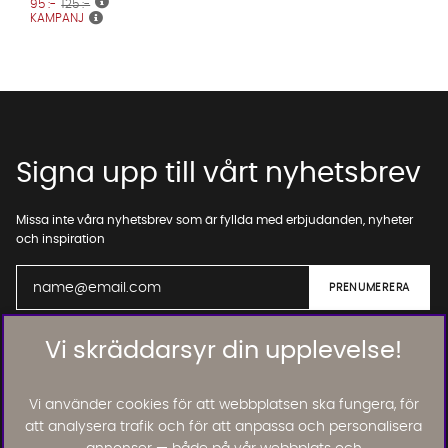
95 :-
125 :-
KAMPANJ
Signa upp till vårt nyhetsbrev
Missa inte våra nyhetsbrev som är fyllda med erbjudanden, nyheter
och inspiration
Vi skräddarsyr din upplevelse!
01. INFORMATION
Vi använder cookies för att webbplatsen ska fungera, för
02. BRA ATT VETA
att analysera trafik och för att anpassa och personalisera