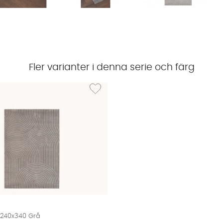
Fler varianter i denna serie och färg
TOKYO Matta 160x230 Grå
Lägg till i önskelista: TOKYO Matta 240x340 G
 240x340 Grå