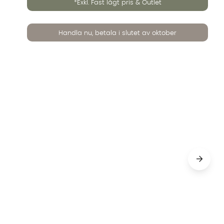
*Exkl. Fast lågt pris & Outlet
Handla nu, betala i slutet av oktober
rå