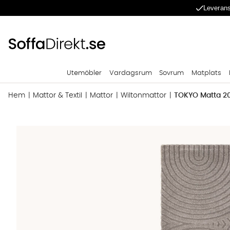
Leverans
Utemöbler
Vardagsrum
Sovrum
Matplats
Hem
Mattor & Textil
Mattor
Wiltonmattor
TOKYO Matta 2
Produktbilder TOKYO Matta 200x290 Grå