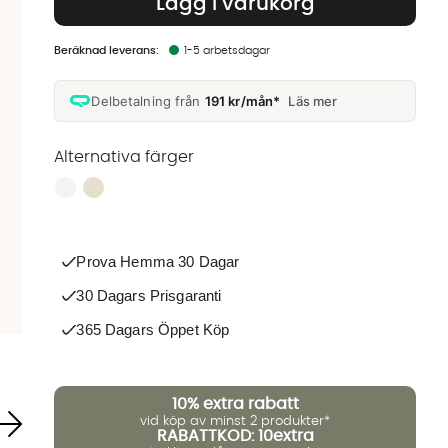
Lägg i varukorg
1-5 arbetsdagar
Delbetalning från
191 kr/mån*
Läs mer
Alternativa färger
Finns även i dessa färger:
Prova Hemma 30 Dagar
30 Dagars Prisgaranti
365 Dagars Öppet Köp
10%
extra rabatt
vid köp av minst 2 produkter*
RABATTKOD: 10extra