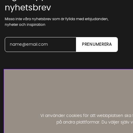
nyhetsbrev
Missa inte våra nyhetsbrev som är fyllda med erbjudanden,
nyheter och inspiration
Läs och lämna kundomdömen:
Vi använder cookies för att webbplatsen ska 
på andra plattformar. Du väljer själv