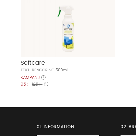
Softcare
TEXTILRENGÖRING 500ml
KAMPANJ
95 :-
125 :-
01. INFORMATION
02. BR