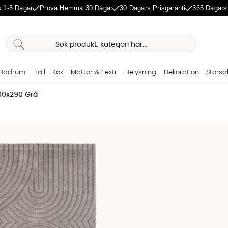
 1-5 Dagar
Prova Hemma 30 Dagar
30 Dagars Prisgaranti
365 Dagars
Badrum
Hall
Kök
Mattor & Textil
Belysning
Dekoration
Storsä
00x290 Grå