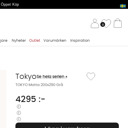
 Öppet Köp
/ 
Önskelis
0
Va
ljare
Nyheter
Outlet
Varumärken
Inspiration
Lägg till i önskelista: 
Tokyo
Se hela serien »
TOKYO Matta 200x290 Grå
4295
:-