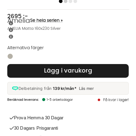
2695
:-
Amelia
Se hela serien »
AMELIA Matta 160x230 Silver
Alternativa färger
Finns även i dessa färger:
Lägg i varukorg
Delbetalning från
139 kr/mån*
Läs mer
1-5 arbetsdagar
Få kvar i lager!
Prova Hemma 30 Dagar
30 Dagars Prisgaranti