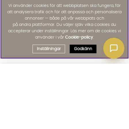
Vi använder cookies för att webbplatsen ska fungera, för
att analysera trafik och för att anpassa och personalisera
annonser — både på vår webbplats och
på andra plattformar. Du väljer själv vilka cookies du
accepterar under inställningar. Läs mer om de cookies vi
använder i vår
Cookie-policy
.
Inställningar
Godkänn
Välj delbetalning
Qliro
· Fast månadsbelopp
Signa upp till vårt nyhetsbrev
Produktpris
Missa inte våra nyhetsbrev som är fyllda med erbjudanden, nyheter
och inspiration
Representativt exempel