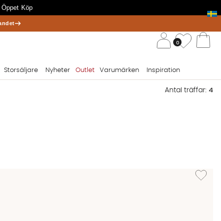
 Öppet Köp
andet
/ 
Önskelis
0
Va
Storsäljare
Nyheter
Outlet
Varumärken
Inspiration
Antal träffar:
4
Lägg till 