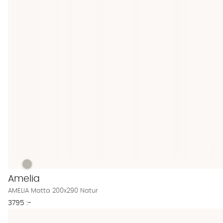
AMELIA Matta 200x290 Natur Finns även i dessa färger:
AMELIA Matta 200x290 Natur
Amelia
AMELIA Matta 200x290 Natur
3795 :-