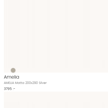
AMELIA Matta 200x290 Silver Finns även i dessa färger:
AMELIA Matta 200x290 Silver
Amelia
AMELIA Matta 200x290 Silver
3795 :-