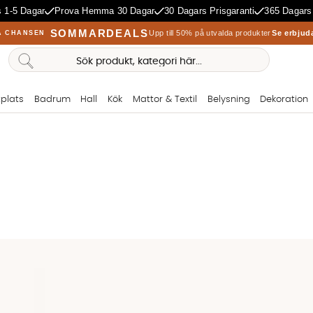
 1-5 Dagar
Prova Hemma 30 Dagar
30 Dagars Prisgaranti
365 Dagars
SOMMARDEALS
Upp till 50% på utvalda produkter
Se erbjud
A CHANSEN
plats
Badrum
Hall
Kök
Mattor & Textil
Belysning
Dekoration