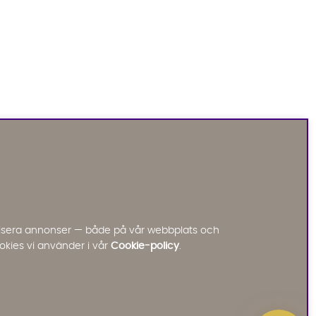
Sofia Direkt
AI-assistent
Vi använder AI för att svara på dina frågor.
Konversationen sparas i upp till 24 timmar för att
kunna hjälpa dig. Vi delar inte dina uppgifter med
tredje part. Läs mer i vår integritetspolicy.
Jag godkänner att konversationen sparas
nalisera annonser — både på vår webbplats och
Starta chatten
okies vi använder i vår
Cookie-policy
.