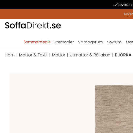
Leverans
SIST
Sommardeals
Utemöbler
Vardagsrum
Sovrum
Mat
Hem
Mattor & Textil
Mattor
Ullmattor & Röllakan
BJÖRKA 
Produktbilder BJÖRKA Ullmatta 200x300 Linne