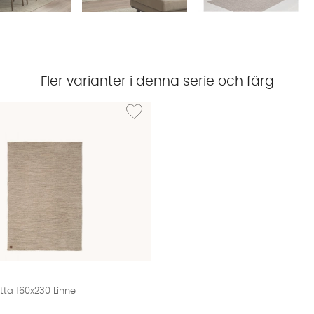
Fler varianter i denna serie och färg
BJÖRKA Ullmatta 240x340 Linne
Lägg till i önskelista: BJÖRKA Ullmatta 160x23
ta 160x230 Linne