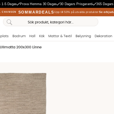
 1-5 Dagar
Prova Hemma 30 Dagar
30 Dagars Prisgaranti
365 Dagars
SOMMARDEALS
Upp till 50% på utvalda produkter
Se erbjud
A CHANSEN
plats
Badrum
Hall
Kök
Mattor & Textil
Belysning
Dekoration
Ullmatta 200x300 Linne