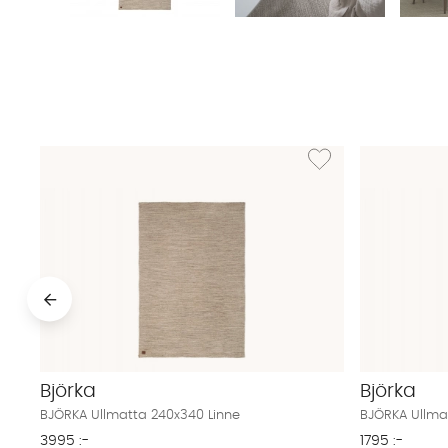
Lägg till i önskelista: 
Björka
Björka
BJÖRKA Ullmatta 240x340 Linne
BJÖRKA Ullmat
3995 :-
1795 :-