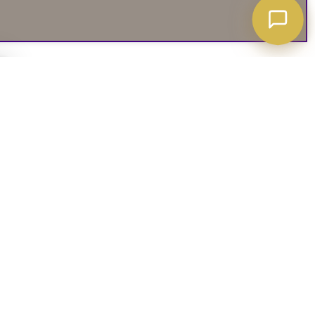
A ATT VETA
03. SOCIALA MEDIER
iates
Instagram
soffguide
Facebook
iepolicy
Pinterest
R
TikTok
 rätt soffa
Youtube