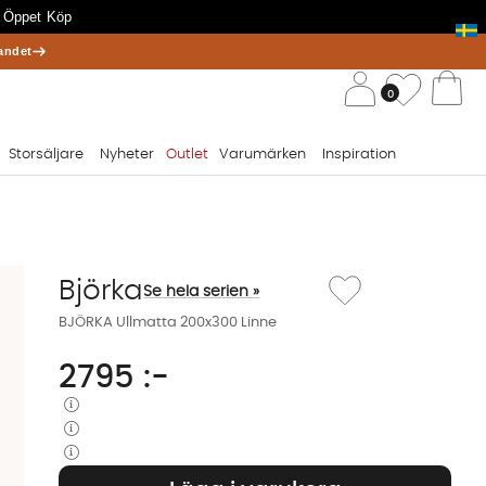
 Öppet Köp
andet
/ 
Önskelis
0
Va
Storsäljare
Nyheter
Outlet
Varumärken
Inspiration
Lägg till i önskelista: 
Björka
Se hela serien »
BJÖRKA Ullmatta 200x300 Linne
2795
:-