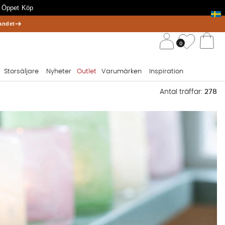
 Öppet Köp
andet
/ 
Önskelis
0
Va
Storsäljare
Nyheter
Outlet
Varumärken
Inspiration
Antal träffar:
278