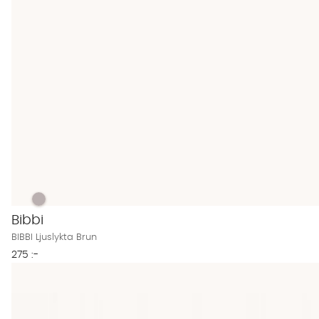
BIBBI Ljuslykta Brun Finns även i dessa färger:
BIBBI Ljuslykta Brun
Bibbi
BIBBI Ljuslykta Brun
275 :-