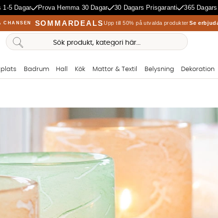
 1-5 Dagar
Prova Hemma 30 Dagar
30 Dagars Prisgaranti
365 Dagars
SOMMARDEALS
Upp till 50% på utvalda produkter
Se erbjud
A CHANSEN
plats
Badrum
Hall
Kök
Mattor & Textil
Belysning
Dekoration