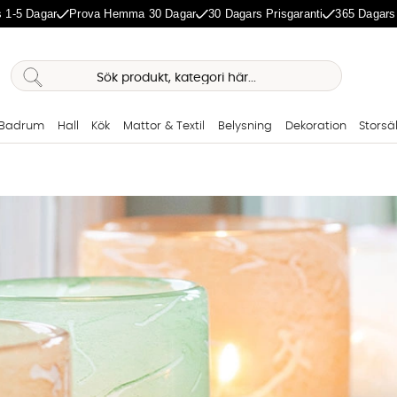
 1-5 Dagar
Prova Hemma 30 Dagar
30 Dagars Prisgaranti
365 Dagars
Badrum
Hall
Kök
Mattor & Textil
Belysning
Dekoration
Storsä