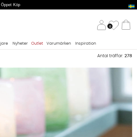
 Öppet Köp
/ 
Önskelis
0
Va
ljare
Nyheter
Outlet
Varumärken
Inspiration
Antal träffar:
278