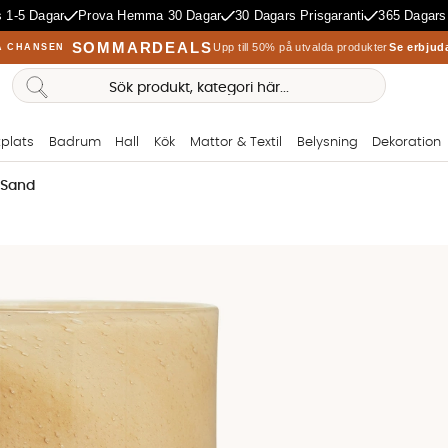
 1-5 Dagar
Prova Hemma 30 Dagar
30 Dagars Prisgaranti
365 Dagars
SOMMARDEALS
Upp till 50% på utvalda produkter
Se erbjud
A CHANSEN
plats
Badrum
Hall
Kök
Mattor & Textil
Belysning
Dekoration
 Sand