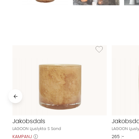
Lägg till i önskelista: 
Jakobsdals
Jakobsda
LAGOON Ljuslykta S Sand
LAGOON Ljusl
KAMPANJ
265 :-