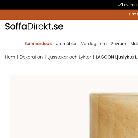
Leverans
SIST
Sommardeals
Utemöbler
Vardagsrum
Sovrum
Mat
Hem
Dekoration
Ljusstakar och Lyktor
LAGOON Ljuslykta L
Produktbilder LAGOON Ljuslykta L Sand