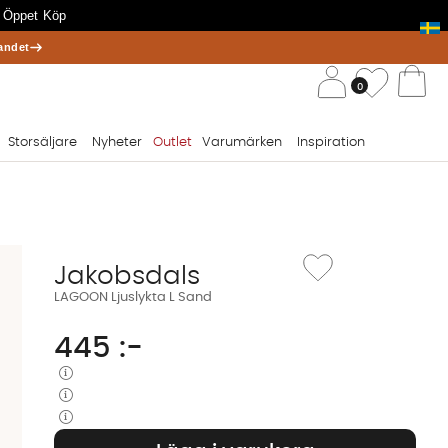
 Öppet Köp
andet
/ 
Önskelis
0
Va
Storsäljare
Nyheter
Outlet
Varumärken
Inspiration
Lägg till i önskelista: L
Jakobsdals
LAGOON Ljuslykta L Sand
445
:-