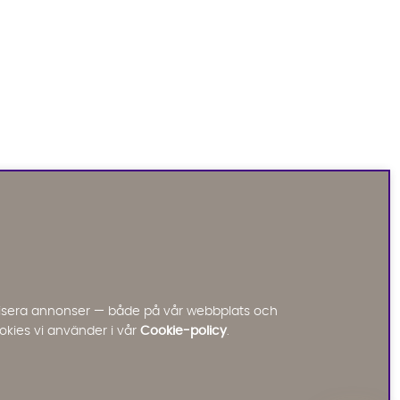
Sofia Direkt
AI-assistent
Vi använder AI för att svara på dina frågor.
Konversationen sparas i upp till 24 timmar för att
kunna hjälpa dig. Vi delar inte dina uppgifter med
tredje part. Läs mer i vår integritetspolicy.
Jag godkänner att konversationen sparas
nalisera annonser — både på vår webbplats och
Starta chatten
okies vi använder i vår
Cookie-policy
.