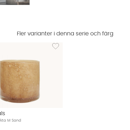
Fler varianter i denna serie och färg
LAGOON Ljuslykta S Sand
Lägg till i önskelista: LAGOON Ljuslykta M San
ls
ykta M Sand