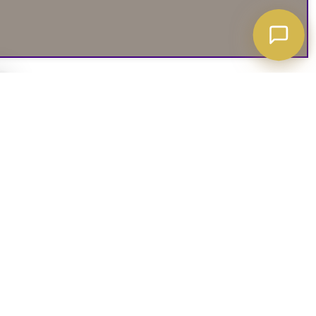
A ATT VETA
03. SOCIALA MEDIER
iates
Instagram
soffguide
Facebook
iepolicy
Pinterest
R
TikTok
 rätt soffa