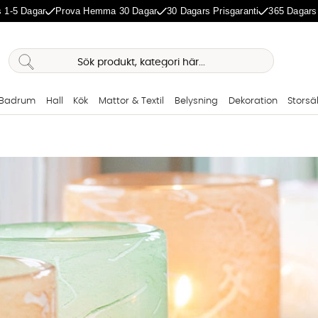
 1-5 Dagar
Prova Hemma 30 Dagar
30 Dagars Prisgaranti
365 Dagars
Badrum
Hall
Kök
Mattor & Textil
Belysning
Dekoration
Storsä