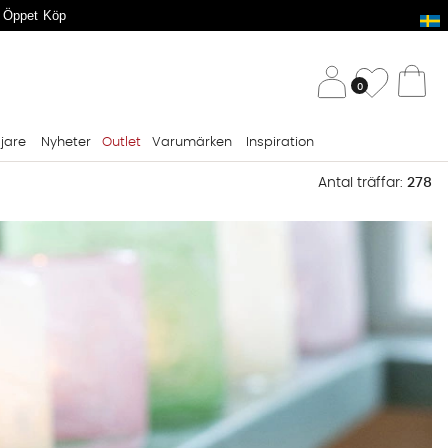
 Öppet Köp
/ 
Önskelis
0
Va
ljare
Nyheter
Outlet
Varumärken
Inspiration
Antal träffar:
278