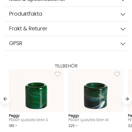
Starta chatten
Produktfakta
Frakt & Returer
GPSR
TILLBEHÖR
Lägg till i önskelista: PEGGY Ljuslykta Grön S
Lägg till i
Peggy
Peggy
P
PEGGY Ljuslykta Grön S
PEGGY Ljuslykta Grön M
PE
185 :-
325 :-
32