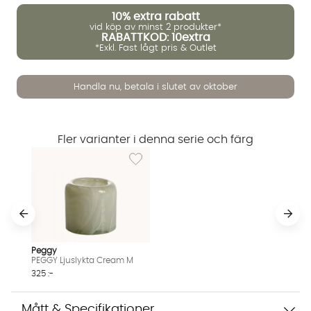
10%
extra rabatt
vid köp av minst 2 produkter*
RABATTKOD: 10extra
*Exkl. Fast lågt pris & Outlet
Handla nu, betala i slutet av oktober
Fler varianter i denna serie och färg
Lägg till i önskelista: PEGGY Ljuslykta Crea
Vi använder AI för att svara på dina frågor. Konversationen
Peggy
sparas i upp till 24 timmar för att kunna hjälpa dig. Vi delar
PEGGY Ljuslykta Cream M
inte dina uppgifter med tredje part. Läs mer i vår
325 :-
integritetspolicy.
Jag godkänner att konversationen sparas
Mått & Specifikationer