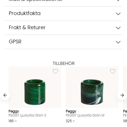
Starta chatten
Produktfakta
Frakt & Returer
GPSR
TILLBEHÖR
Lägg till i önskelista: PEGGY Ljuslykta Grön S
Lägg till i
Peggy
Peggy
P
PEGGY Ljuslykta Grön S
PEGGY Ljuslykta Grön M
PE
185 :-
325 :-
18