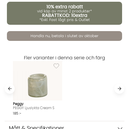
10%
extra rabatt
vid köp av minst 2 produkter*
RABATTKOD: 10extra
*Exkl. Fast lågt pris & Outlet
Handla nu, betala i slutet av oktober
Fler varianter i denna serie och färg
Lägg till i önskelista: PEGGY Ljuslykta Cream
Vi använder AI för att svara på dina frågor. Konversationen
Peggy
sparas i upp till 24 timmar för att kunna hjälpa dig. Vi delar
PEGGY Ljuslykta Cream S
inte dina uppgifter med tredje part. Läs mer i vår
185 :-
integritetspolicy.
Jag godkänner att konversationen sparas
Mått & Specifikationer