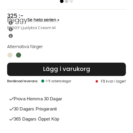
325
:-
Peggy
Se hela serien »
PEGGY Ljuslykta Cream M
Alternativa färger
Finns även i dessa färger:
Lägg i varukorg
1-5 arbetsdagar
Få kvar i lager!
Prova Hemma 30 Dagar
30 Dagars Prisgaranti
365 Dagars Öppet Köp