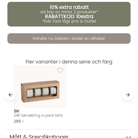
10%
extra rabatt
vid köp av minst 2 produkter*
RABATTKOD: 10extra
*Exkl. Fast lågt pris & Outlet
Handla nu, betala i slutet av oktober
Vi använder AI för att svara på dina frågor. Konversationen
sparas i upp till 24 timmar för att kunna hjälpa dig. Vi delar
Fler varianter i denna serie och färg
inte dina uppgifter med tredje part. Läs mer i vår
integritetspolicy.
Lägg till i önskelista: SIRI Servettring 4-pack
Jag godkänner att konversationen sparas
Starta chatten
Siri
SIRI Servettring 4-pack Mint
295 :-
Mått & Specifikationer