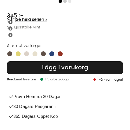
345
:-
Siri
Se hela serien »
SIRI Ljusstake Mint
Alternativa färger
Finns även i dessa färger:
Lägg i varukorg
1-5 arbetsdagar
Få kvar i lager!
Prova Hemma 30 Dagar
30 Dagars Prisgaranti
365 Dagars Öppet Köp