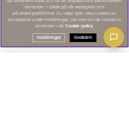
att analysera trafik och för att anpassa och personalisera
annonser — både på vår webbplats och
på andra plattformar. Du väljer själv vilka cookies du
accepterar under inställningar. Läs mer om de cookies vi
använder i vår
Cookie-policy
.
Inställningar
Godkänn
Välj delbetalning
Qliro
· Fast månadsbelopp
Signa upp till vårt nyhetsbrev
Produktpris
Missa inte våra nyhetsbrev som är fyllda med erbjudanden, nyheter
och inspiration
Representativt exempel
Att låna kostar pengar!
01. INFORMATION
Om du inte kan betala tillbaka skulden i tid