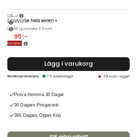
175 :-
Lowe
Se hela serien »
LOWE Ljusstake S Svart
95
:-
Kampanj
Lägg i varukorg
1-5 arbetsdagar
Få kvar i lager!
Prova Hemma 30 Dagar
30 Dagars Prisgaranti
365 Dagars Öppet Köp
10%
extra rabatt