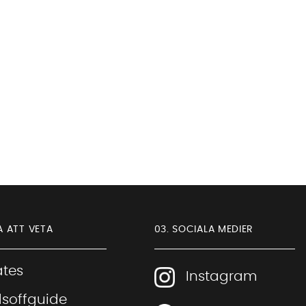
A ATT VETA
03. SOCIALA MEDIER
iates
Instagram
soffguide