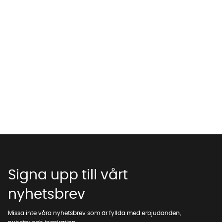
Signa upp till vårt
nyhetsbrev
Missa inte våra nyhetsbrev som är fyllda med erbjudanden,