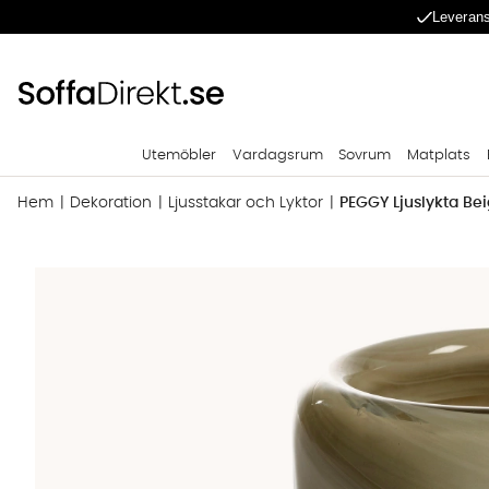
Leverans
Utemöbler
Vardagsrum
Sovrum
Matplats
Hem
Dekoration
Ljusstakar och Lyktor
PEGGY Ljuslykta Be
Produktbilder PEGGY Ljuslykta Beige M