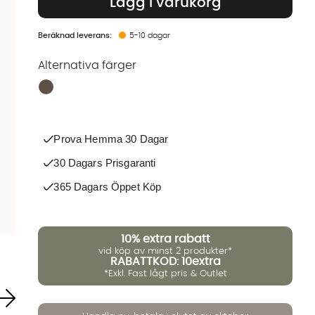
Lägg i varukorg
5-10 dagar
Alternativa färger
Finns även i dessa färger:
Prova Hemma 30 Dagar
30 Dagars Prisgaranti
365 Dagars Öppet Köp
10%
extra rabatt
vid köp av minst 2 produkter*
RABATTKOD: 10extra
*Exkl. Fast lågt pris & Outlet