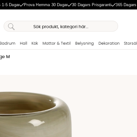
 1-5 Dagar
Prova Hemma 30 Dagar
30 Dagars Prisgaranti
365 Dagars
Badrum
Hall
Kök
Mattor & Textil
Belysning
Dekoration
Storsä
ige M