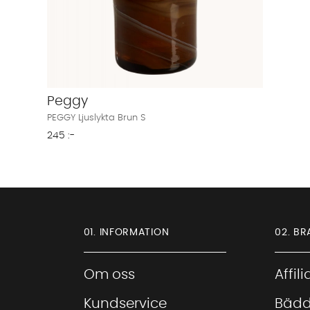
Peggy
PEGGY Ljuslykta Brun S
245 :-
01. INFORMATION
02. BR
Om oss
Affil
Kundservice
Bädd