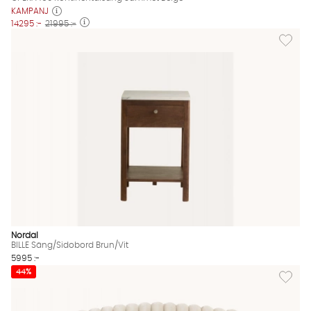
KAMPANJ
14295 :-
21995 :-
Lägg til
Nordal
BILLE Säng/Sidobord Brun/Vit
5995 :-
Lägg til
44%