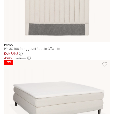
Primo
PRIMO 160 Sänggavel Bouclé Offwhite
KAMPANJ
4695 :-
5595 :-
Lägg til
31%