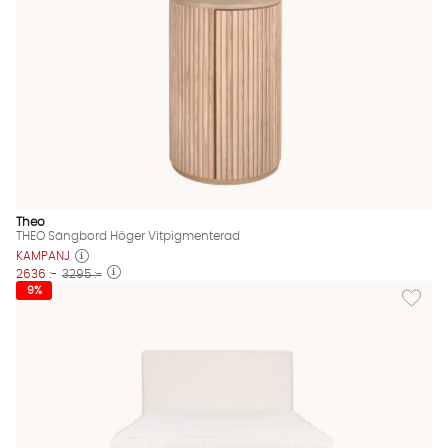
Theo
THEO Sängbord Höger Vitpigmenterad
KAMPANJ
2636 :-
3295 :-
Lägg til
9%