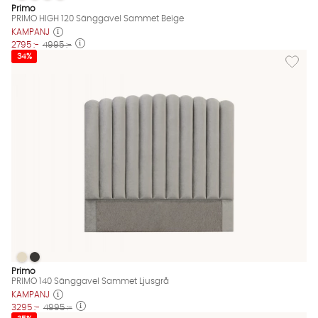
PRIMO HIGH 120 Sänggavel Sammet Beige Finns även i dessa f
Primo
PRIMO HIGH 120 Sänggavel Sammet Beige
KAMPANJ
2795 :-
4995 :-
Lägg til
34%
PRIMO 140 Sänggavel Sammet Ljusgrå
PRIMO 140 Sänggavel Sammet Ljusgrå
PRIMO 140 Sänggavel Sammet Ljusgrå Finns även i dessa färg
Primo
PRIMO 140 Sänggavel Sammet Ljusgrå
KAMPANJ
3295 :-
4995 :-
Lägg til