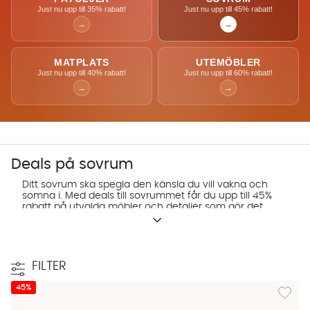
Just nu upp till 35% rabatt!
Just nu upp till 45% rabatt!
→
→
MATPLATS
UTEMÖBLER
Just nu upp till 40% rabatt!
Just nu upp till 60% rabatt!
→
→
Deals på sovrum
Ditt sovrum ska spegla den känsla du vill vakna och
somna i. Med deals till sovrummet får du upp till 45%
rabatt på utvalda möbler och detaljer som gör det
enkelt att förnya helheten. Det kan vara en ny möbel,
ett mjukt överkast eller en annan detalj som binder
ihop rummet. Skapa ett rum där du verkligen kan
koppla av.
FILTER
Lägg til
45%