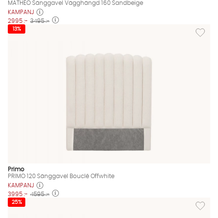
MATHEO Sänggavel Vägghängd 160 Sandbeige
KAMPANJ
2995 :-
3495 :-
Lägg til
13%
Primo
PRIMO 120 Sänggavel Bouclé Offwhite
KAMPANJ
3995 :-
4595 :-
Lägg til
25%