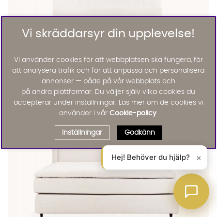
Vi skräddarsyr din upplevelse!
Vi använder cookies för att webbplatsen ska fungera, för
LOVISA 120 Förvaringssäng Offwhite
LOVISA 120 Förvaringssäng Offwhite Finns även i dessa färger:
Lovisa
att analysera trafik och för att anpassa och personalisera
LOVISA 120 Förvaringssäng Offwhite
annonser — både på vår webbplats och
KAMPANJ
på andra plattformar. Du väljer själv vilka cookies du
9995 :-
10995 :-
Lägg til
accepterar under inställningar. Läs mer om de cookies vi
20%
använder i vår
Cookie-policy
.
Inställningar
Godkänn
Hej! Behöver du hjälp?
×