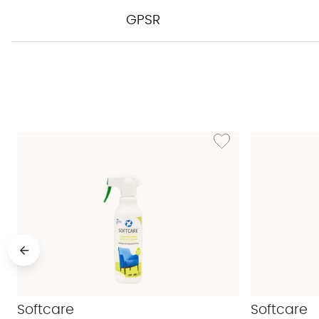
GPSR
Lägg till i önskelista: T
Softcare
Softcare