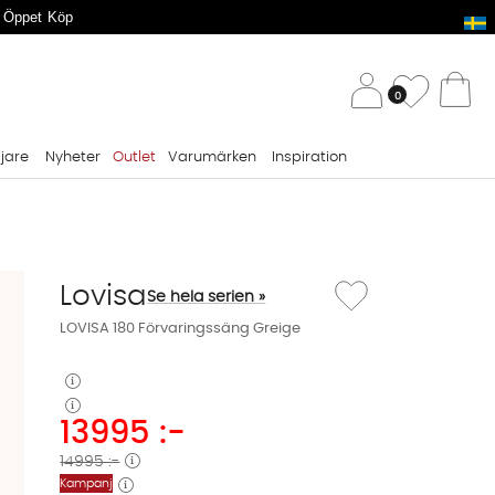
 Öppet Köp
/ 
Önskelis
0
Va
ljare
Nyheter
Outlet
Varumärken
Inspiration
Lägg till i önskelista: L
Lovisa
Se hela serien »
LOVISA 180 Förvaringssäng Greige
13995
:-
14995 :-
Kampanj