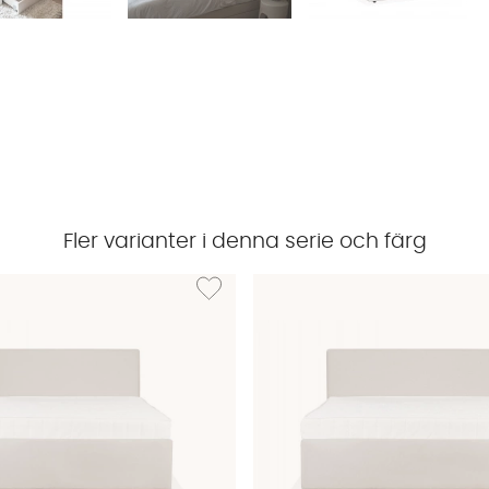
Fler varianter i denna serie och färg
LOVISA 120 Förvaringssäng Greige
Lägg till i önskelista: LOVISA 140 Förvaringss