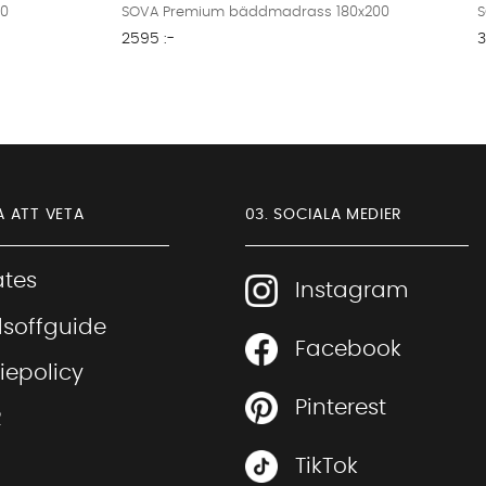
00
SOVA Premium bäddmadrass 180x200
S
2595 :-
3
A ATT VETA
03. SOCIALA MEDIER
iates
Instagram
soffguide
Facebook
Sofia Direkt
iepolicy
AI-assistent
Pinterest
R
TikTok