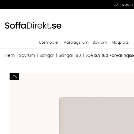
Leverans
Utemöbler
Vardagsrum
Sovrum
Matplats
Hem
Sovrum
Sängar
Sängar 180
LOVISA 180 Förvarings
Produktbilder LOVISA 180 Förvaringssäng Greige
7%