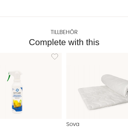
TILLBEHÖR
Complete with this
EXTILRENGÖRING 500ml
Lägg till i önskelista: TEXTILSKYDD 500ml
Sova