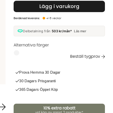
Lägg i varukorg
4-6 veckor
Delbetalning från
503 kr/mån*
Läs mer
Alternativa färger
Finns även i dessa färger:
Beställ tygprov
Prova Hemma 30 Dagar
30 Dagars Prisgaranti
365 Dagars Öppet Köp
10%
extra rabatt
vid köp av minst 2 produkter*