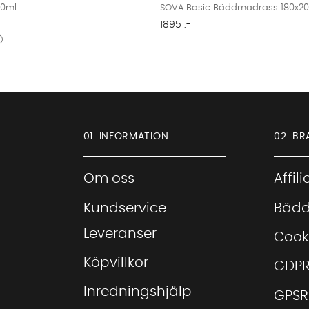
00ml
SOVA Basic Bäddmadrass 180x2
1895 :-
01. INFORMATION
02. BR
Om oss
Affil
Kundservice
Bädd
Leveranser
Cook
Köpvillkor
GDP
Inredningshjälp
GPSR