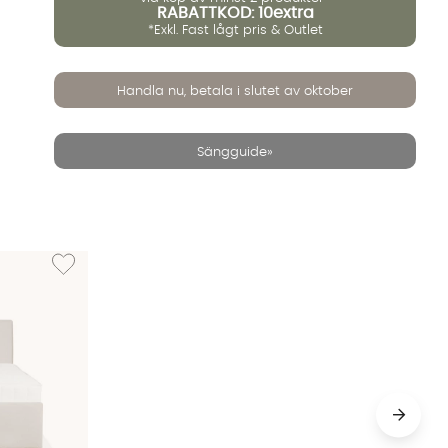
RABATTKOD: 10extra
*Exkl. Fast lågt pris & Outlet
Handla nu, betala i slutet av oktober
Sängguide»
äng Greige
Lägg till i önskelista: LOVISA 160 Förvaringssäng Greige