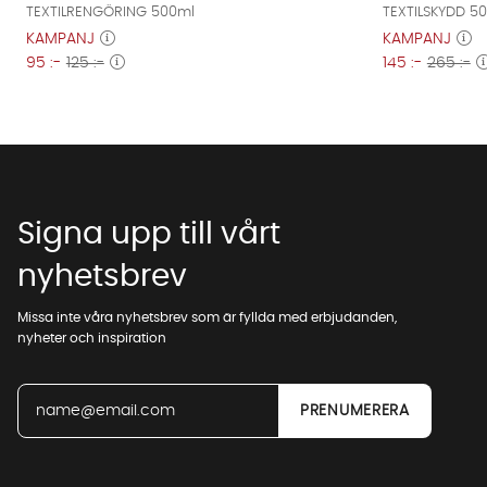
TEXTILRENGÖRING 500ml
TEXTILSKYDD 5
KAMPANJ
KAMPANJ
95 :-
125 :-
145 :-
265 :-
Signa upp till vårt
nyhetsbrev
Missa inte våra nyhetsbrev som är fyllda med erbjudanden,
nyheter och inspiration