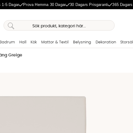
 1-5 Dagar
Prova Hemma 30 Dagar
30 Dagars Prisgaranti
365 Dagars
Badrum
Hall
Kök
Mattor & Textil
Belysning
Dekoration
Storsä
säng Greige