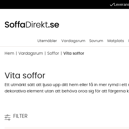
Leverans
Utemöbler
Vardagsrum
Sovrum
Matplats
Hem
Vardagsrum
Soffor
Vita soffor
Vita soffor
Ett utmärkt sätt att ljusa upp ditt hem eller få in mer rymd i et
dekorativa element utan att behöva oroa sig för att färgerna 
och avkopplande.
Att tänka på när du väljer en vit soffa
FILTER
När du väljer en vit soffa är det viktigt att tänka på material o