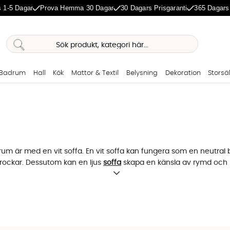
 1-5 Dagar
Prova Hemma 30 Dagar
30 Dagars Prisgaranti
365 Dagars
Badrum
Hall
Kök
Mattor & Textil
Belysning
Dekoration
Storsä
t rum är med en vit soffa. En vit soffa kan fungera som en neutral 
krockar. Dessutom kan en ljus
soffa
skapa en känsla av rymd och l
ch underhåll. Läder eller syntetiska material är ofta lättare att ren