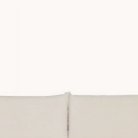
soffa, överväg att använda kontrasterande färger och texturer i dit
ntressant look. Använd gärna golvlampor, taklampor eller till och 