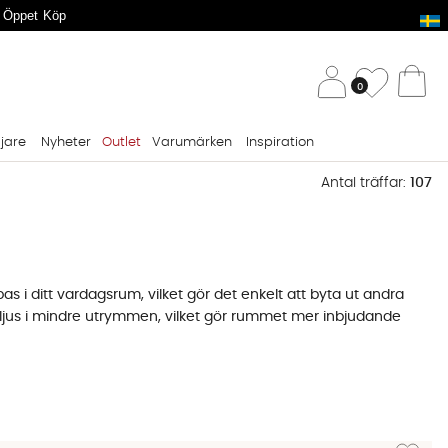
 Öppet Köp
/ 
Önskelis
0
Va
ljare
Nyheter
Outlet
Varumärken
Inspiration
Antal träffar:
107
bas i ditt vardagsrum, vilket gör det enkelt att byta ut andra
jus i mindre utrymmen, vilket gör rummet mer inbjudande
göra än tyg, vilket kan vara en viktig faktor att överväga om
Lägg till