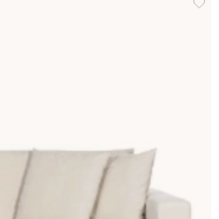
t rum. Till exempel kan du lägga till färgglada kuddar, en
med ljusslingor för att skapa en varm och inbjudande