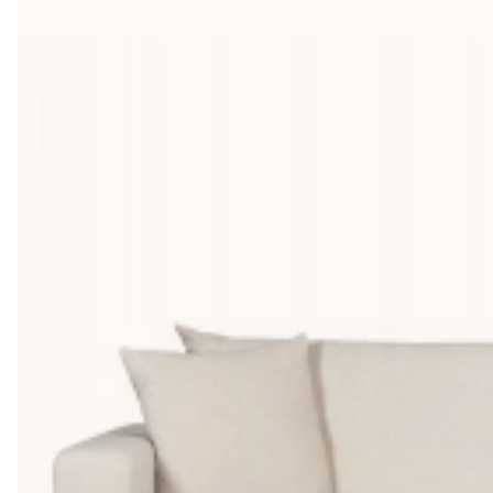
du har barn eller husdjur. För att verkligen lyfta fram din vita 
mysig filt, eller en unik matta för att skapa en dynamisk och i
atmosfär runt din soffa.