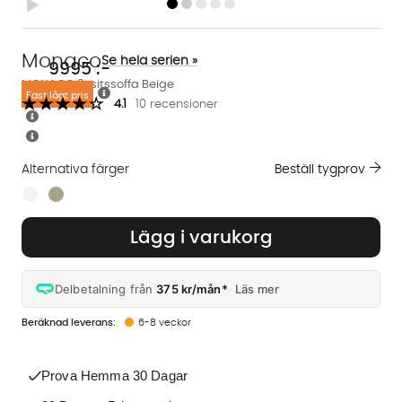
Monaco
Se hela serien »
9995
:-
MONACO 3-sitssoffa Beige
Fast lågt pris
4.1
10 recensioner
Alternativa färger
Beställ tygprov
Finns även i dessa färger:
Lägg i varukorg
Delbetalning från
375 kr/mån*
Läs mer
6-8 veckor
Prova Hemma 30 Dagar