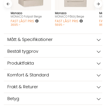
Vi använder AI för att svara på dina frågor. Konversationen
sparas i upp till 24 timmar för att kunna hjälpa dig. Vi delar
Monaco
Monaco
Mon
inte dina uppgifter med tredje part. Läs mer i vår
MONACO Fotpall Beige
MONACO Fåtölj Beige
MONA
integritetspolicy.
FAST LÅGT PRIS
FAST LÅGT PRIS
FAST
Jag godkänner att konversationen sparas
3695 :-
5695 :-
8695
Starta chatten
Mått & Specifikationer
Beställ tygprov
Produktfakta
Komfort & Standard
Frakt & Returer
Betyg