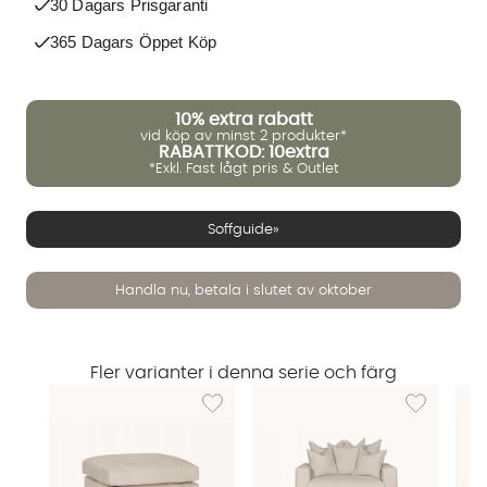
30 Dagars Prisgaranti
365 Dagars Öppet Köp
10%
extra rabatt
vid köp av minst 2 produkter*
RABATTKOD: 10extra
*Exkl. Fast lågt pris & Outlet
Soffguide»
Handla nu, betala i slutet av oktober
Fler varianter i denna serie och färg
Lägg till i önskelista: MONACO Fotpall Beige
Lägg till i ö