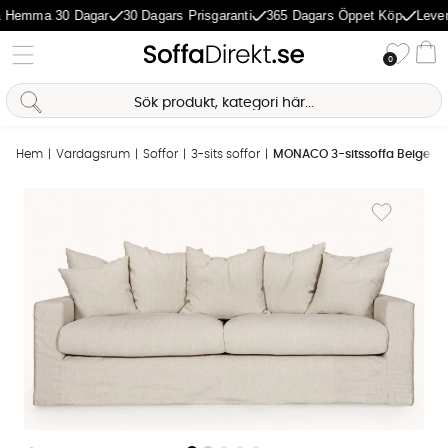
 Hemma 30 Dagar
30 Dagars Prisgaranti
365 Dagars Öppet Köp
Lever
Önske
0
Va
Sofia Direkt
Hem
Vardagsrum
Soffor
3-sits soffor
MONACO 3-sitssoffa Beige
AI-assistent
Produktbilder MONACO 3-sitssoffa Beige
Lägg till i 