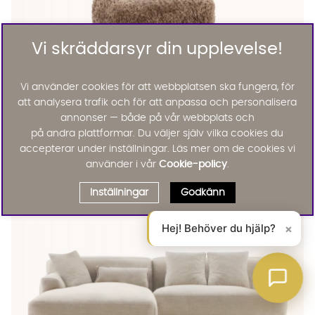
Vi skräddarsyr din upplevelse!
Vi använder cookies för att webbplatsen ska fungera, för
att analysera trafik och för att anpassa och personalisera
annonser — både på vår webbplats och
LOVA Fotpall Brun
LOVA Fotpall Brun Finns även i dessa färger:
på andra plattformar. Du väljer själv vilka cookies du
Lova
LOVA Fotpall Brun
accepterar under inställningar. Läs mer om de cookies vi
KAMPANJ
använder i vår
Cookie-policy
.
3495 :-
3995 :-
Lägg til
21%
Inställningar
Godkänn
Hej! Behöver du hjälp?
×