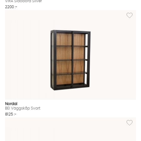
VIRA Sidobord Silver
2200 :-
Lägg til
Nordal
BEI Väggskåp Svart
8125 :-
Lägg til