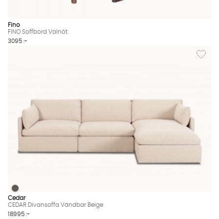
Fino
FINO Soffbord Valnöt
3095 :-
Lägg til
CEDAR Divansoffa Vändbar Beige
CEDAR Divansoffa Vändbar Beige Finns även i dessa färger:
Cedar
CEDAR Divansoffa Vändbar Beige
18995 :-