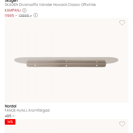
Skagen
SKAGEN Divansoffa Vänster Howard Classic Offwhite
KAMPANJ
11995 :-
13995 :-
Lägg til
Nordal
FANOE Hylla L Kromfärgad
495 :-
Lägg til
14%