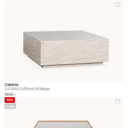
Lägg til
Catania
CATANIA Soffbord 90 Beige
5995 :-
Lägg til
56%
Outlet