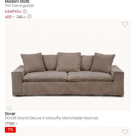
Madam Stoltz
TIM Tidningsställ
KAMPANJ
495 :-
785 :-
Lägg til
DOVER Grand Deluxe 3-sitssoffa Manchester Mullvad
DOVER Grand Deluxe 3-sitssoffa Manchester Mullvad Finns äve
Dover
DOVER Grand Deluxe 3-sitssoffa Manchester Mullvad
17795 :-
Lägg til
17%