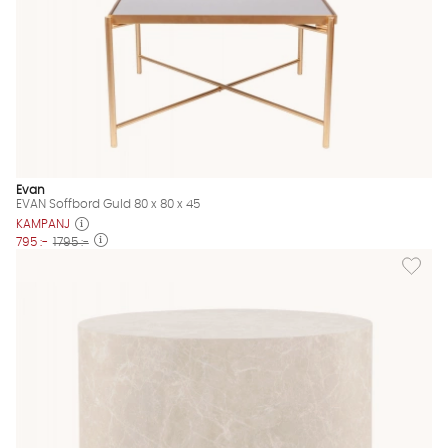
Evan
EVAN Soffbord Guld 80 x 80 x 45
KAMPANJ
795 :-
1795 :-
Lägg til