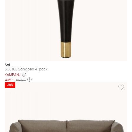
Sol
SOL 160 Sängben 4-pack
KAMPANJ
495 :-
695 :-
Lägg til
26%