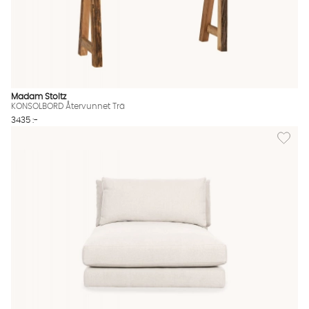
Madam Stoltz
KONSOLBORD Återvunnet Trä
3435 :-
Lägg til