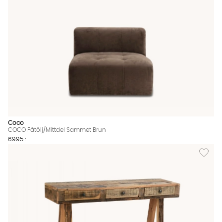
Coco
COCO Fåtölj/Mittdel Sammet Brun
6995 :-
Lägg til