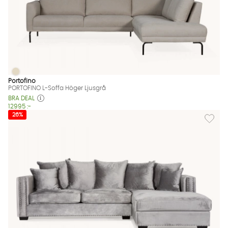
PORTOFINO L-Soffa Höger Ljusgrå
PORTOFINO L-Soffa Höger Ljusgrå Finns även i dessa färger:
Portofino
PORTOFINO L-Soffa Höger Ljusgrå
BRA DEAL
12995 :-
Lägg til
26%