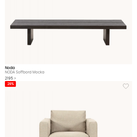
Noda
NODA Soffbord Mocka
2195 :-
Lägg til
29%