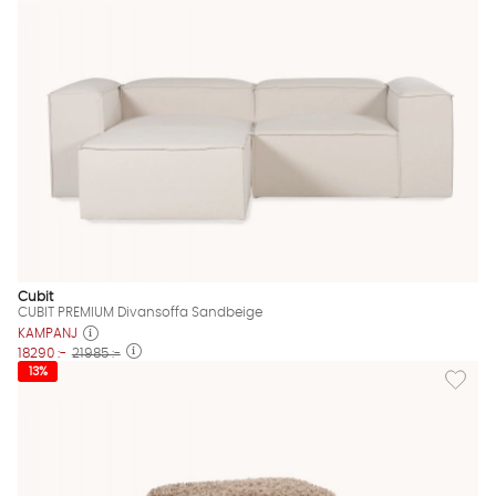
Cubit
CUBIT PREMIUM Divansoffa Sandbeige
KAMPANJ
18290 :-
21985 :-
Lägg till
13%