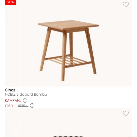
Lägg til
20%
Cinas
NOBLE Sidobord Bambu
KAMPANJ
1260 :-
1575 :-
Lägg til